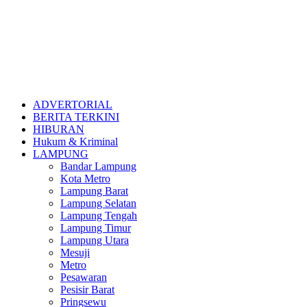
ADVERTORIAL
BERITA TERKINI
HIBURAN
Hukum & Kriminal
LAMPUNG
Bandar Lampung
Kota Metro
Lampung Barat
Lampung Selatan
Lampung Tengah
Lampung Timur
Lampung Utara
Mesuji
Metro
Pesawaran
Pesisir Barat
Pringsewu