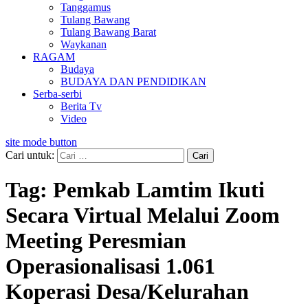
Tanggamus
Tulang Bawang
Tulang Bawang Barat
Waykanan
RAGAM
Budaya
BUDAYA DAN PENDIDIKAN
Serba-serbi
Berita Tv
Video
site mode button
Cari untuk:
Tag:
Pemkab Lamtim Ikuti
Secara Virtual Melalui Zoom
Meeting Peresmian
Operasionalisasi 1.061
Koperasi Desa/Kelurahan