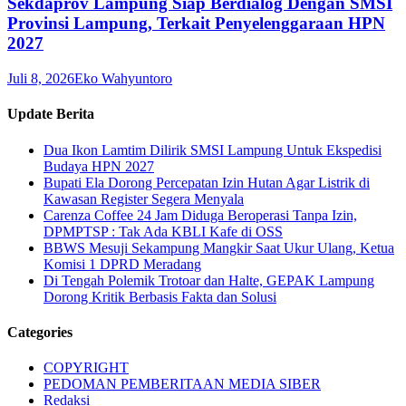
Sekdaprov Lampung Siap Berdialog Dengan SMSI
Provinsi Lampung, Terkait Penyelenggaraan HPN
2027
Juli 8, 2026
Eko Wahyuntoro
Update Berita
Dua Ikon Lamtim Dilirik SMSI Lampung Untuk Ekspedisi
Budaya HPN 2027
Bupati Ela Dorong Percepatan Izin Hutan Agar Listrik di
Kawasan Register Segera Menyala
Carenza Coffee 24 Jam Diduga Beroperasi Tanpa Izin,
DPMPTSP : Tak Ada KBLI Kafe di OSS
BBWS Mesuji Sekampung Mangkir Saat Ukur Ulang, Ketua
Komisi 1 DPRD Meradang
Di Tengah Polemik Trotoar dan Halte, GEPAK Lampung
Dorong Kritik Berbasis Fakta dan Solusi
Categories
COPYRIGHT
PEDOMAN PEMBERITAAN MEDIA SIBER
Redaksi