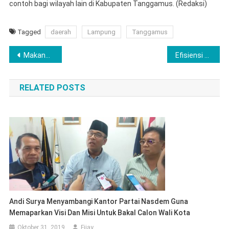
contoh bagi wilayah lain di Kabupaten Tanggamus. (Redaksi)
Tagged
daerah
Lampung
Tanggamus
Navigasi
Makanan Bergizi Gratis atau Bom Waktu Generasi Bangsa
Efisiensi atau Pilih-Pilih! Media Dipangkas, Tenaga Ahli Bupati Melenggang
pos
RELATED POSTS
Andi Surya Menyambangi Kantor Partai Nasdem Guna
Memaparkan Visi Dan Misi Untuk Bakal Calon Wali Kota
Oktober 31, 2019
Fijay