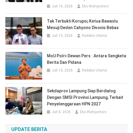
MoU Polri-Dewan Pers : Antara Sengketa
Berita Dan Pidana
Juli 10, 2026
Redaksi Utama
Sekdaprov Lampung Siap Berdialog
Dengan SMSI Provinsi Lampung, Terkait
Penyelenggaraan HPN 2027
Juli 8, 2026
Eko Wahyuntoro
UPDATE BERITA
Dua Ikon Lamtim Dilirik SMSI Lampung Untuk Ekspedisi
Budaya HPN 2027
Bupati Ela Dorong Percepatan Izin Hutan Agar Listrik di
Kawasan Register Segera Menyala
Carenza Coffee 24 Jam Diduga Beroperasi Tanpa Izin,