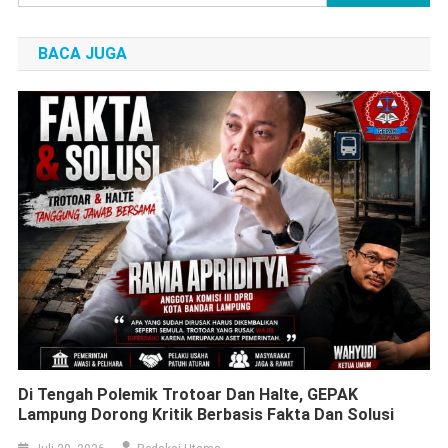
Di Tengah Polemik Trotoar Dan Halte, GEPAK
Lampung Dorong Kritik Berbasis Fakta Dan Solusi
Juli 29, 2026
Redaksi Utama
Bandar Lampung — Polemik kondisi trotoar dan halte di Kota
Bandar Lampung yang belakangan ramai diperbincangkan publik,
baik di media sosial maupun dalam pembahasan Komisi III DPRD
Kota Bandar Lampung, terus bergulir. Di tengah derasnya kritik,
Gerakan Pembangunan Anti Korupsi (GEPAK) Lampung
mengingatkan agar setiap masukan disampaikan secara