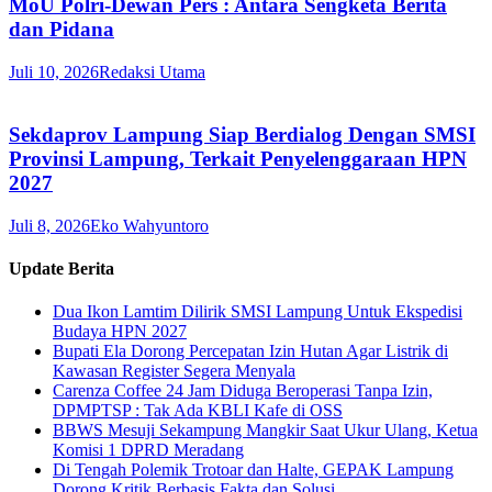
MoU Polri-Dewan Pers : Antara Sengketa Berita
dan Pidana
Juli 10, 2026
Redaksi Utama
Sekdaprov Lampung Siap Berdialog Dengan SMSI
Provinsi Lampung, Terkait Penyelenggaraan HPN
2027
Juli 8, 2026
Eko Wahyuntoro
Update Berita
Dua Ikon Lamtim Dilirik SMSI Lampung Untuk Ekspedisi
Budaya HPN 2027
Bupati Ela Dorong Percepatan Izin Hutan Agar Listrik di
Kawasan Register Segera Menyala
Carenza Coffee 24 Jam Diduga Beroperasi Tanpa Izin,
DPMPTSP : Tak Ada KBLI Kafe di OSS
BBWS Mesuji Sekampung Mangkir Saat Ukur Ulang, Ketua
Komisi 1 DPRD Meradang
Di Tengah Polemik Trotoar dan Halte, GEPAK Lampung
Dorong Kritik Berbasis Fakta dan Solusi