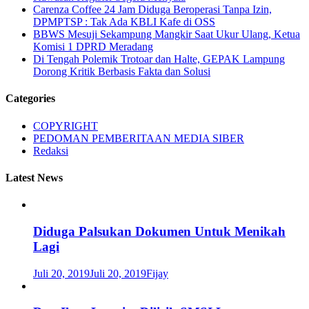
Carenza Coffee 24 Jam Diduga Beroperasi Tanpa Izin,
DPMPTSP : Tak Ada KBLI Kafe di OSS
BBWS Mesuji Sekampung Mangkir Saat Ukur Ulang, Ketua
Komisi 1 DPRD Meradang
Di Tengah Polemik Trotoar dan Halte, GEPAK Lampung
Dorong Kritik Berbasis Fakta dan Solusi
Categories
COPYRIGHT
PEDOMAN PEMBERITAAN MEDIA SIBER
Redaksi
Latest News
Diduga Palsukan Dokumen Untuk Menikah
Lagi
Juli 20, 2019
Juli 20, 2019
Fijay