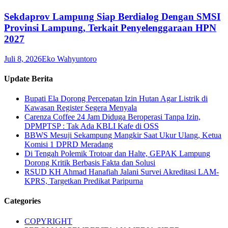
Sekdaprov Lampung Siap Berdialog Dengan SMSI
Provinsi Lampung, Terkait Penyelenggaraan HPN
2027
Juli 8, 2026
Eko Wahyuntoro
Update Berita
Bupati Ela Dorong Percepatan Izin Hutan Agar Listrik di
Kawasan Register Segera Menyala
Carenza Coffee 24 Jam Diduga Beroperasi Tanpa Izin,
DPMPTSP : Tak Ada KBLI Kafe di OSS
BBWS Mesuji Sekampung Mangkir Saat Ukur Ulang, Ketua
Komisi 1 DPRD Meradang
Di Tengah Polemik Trotoar dan Halte, GEPAK Lampung
Dorong Kritik Berbasis Fakta dan Solusi
RSUD KH Ahmad Hanafiah Jalani Survei Akreditasi LAM-
KPRS, Targetkan Predikat Paripurna
Categories
COPYRIGHT