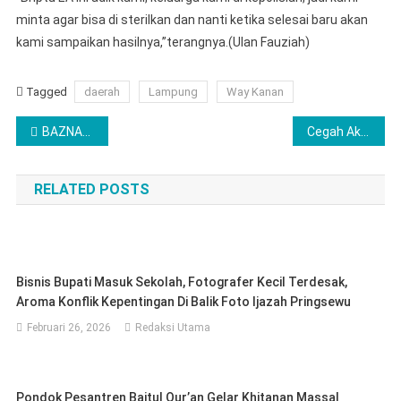
minta agar bisa di sterilkan dan nanti ketika selesai baru akan
kami sampaikan hasilnya,”terangnya.(Ulan Fauziah)
Tagged
daerah
Lampung
Way Kanan
Navigasi
BAZNAS Way Kanan Salurkan 2.350 Paket Sembako
Cegah Aksi Premanisme, Polisi Way Kanan Lakukan Penggalangan di LSM Harimau
pos
RELATED POSTS
Bisnis Bupati Masuk Sekolah, Fotografer Kecil Terdesak,
Aroma Konflik Kepentingan Di Balik Foto Ijazah Pringsewu
Februari 26, 2026
Redaksi Utama
Pondok Pesantren Baitul Qur’an Gelar Khitanan Massal