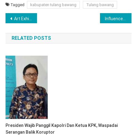
Tagged
kabupaten tulang bawang
Tulang bawang
Navigasi
Art Exhibition Going To Start This Week
Influencer Cantik Asal Lampung, Coba Intip Yang Satu Ini
pos
RELATED POSTS
Presiden Wajib Panggil Kapolri Dan Ketua KPK, Waspadai
Serangan Balik Koruptor