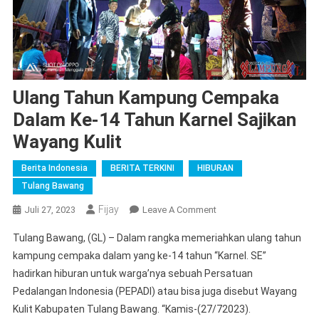
Ulang Tahun Kampung Cempaka
Dalam Ke-14 Tahun Karnel Sajikan
Wayang Kulit
Berita Indonesia
BERITA TERKINI
HIBURAN
Tulang Bawang
Fijay
On
Juli 27, 2023
Leave A Comment
Ulang
Tulang Bawang, (GL) – Dalam rangka memeriahkan ulang tahun
Tahun
kampung cempaka dalam yang ke-14 tahun “Karnel. SE”
Kampung
hadirkan hiburan untuk warga’nya sebuah Persatuan
Cempaka
Pedalangan Indonesia (PEPADI) atau bisa juga disebut Wayang
Dalam
Ke-
Kulit Kabupaten Tulang Bawang. “Kamis-(27/72023).