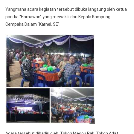
14
Tahun
Yangmana acara kegiatan tersebut dibuka langsung oleh ketua
Karnel
panitia “Harnawan” yang mewakili dari Kepala Kampung
Sajikan
Cempaka Dalam “Karnel. SE”.
Wayang
Kulit
Acara tersebut dihadiri oleh, Tokoh Megou Pak, Tokoh Adat,