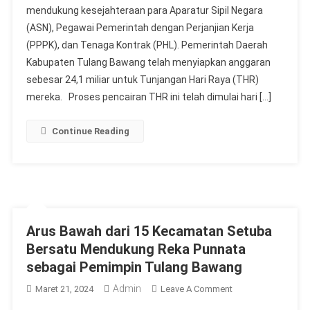
mendukung kesejahteraan para Aparatur Sipil Negara
Gelontorkan
(ASN), Pegawai Pemerintah dengan Perjanjian Kerja
Anggaran
THR
(PPPK), dan Tenaga Kontrak (PHL). Pemerintah Daerah
24,1
Kabupaten Tulang Bawang telah menyiapkan anggaran
Miliar:
sebesar 24,1 miliar untuk Tunjangan Hari Raya (THR)
Berita
mereka. Proses pencairan THR ini telah dimulai hari […]
Gembira
Bagi
Continue Reading
Pegawai
Arus Bawah dari 15 Kecamatan Setuba
Bersatu Mendukung Reka Punnata
sebagai Pemimpin Tulang Bawang
Admin
On
Maret 21, 2024
Leave A Comment
Arus