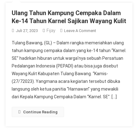
Ulang Tahun Kampung Cempaka Dalam
Ke-14 Tahun Karnel Sajikan Wayang Kulit
Fijay
On
Juli 27, 2023
Leave A Comment
Ulang
Tulang Bawang, (GL) – Dalam rangka memeriahkan ulang
Tahun
tahun kampung cempaka dalam yang ke-14 tahun “Karnel.
Kampung
SE” hadirkan hiburan untuk warga’nya sebuah Persatuan
Cempaka
Pedalangan Indonesia (PEPADI) atau bisa juga disebut
Dalam
Ke-
Wayang Kulit Kabupaten Tulang Bawang. “Kamis-
14
(27/72023). Yangmana acara kegiatan tersebut dibuka
Tahun
langsung oleh ketua panitia “Harnawan” yang mewakili
Karnel
dari Kepala Kampung Cempaka Dalam “Karnel. SE”. […]
Sajikan
Wayang
Continue Reading
Kulit