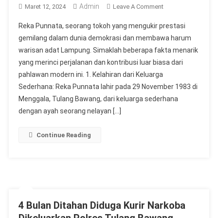
Admin
On
Maret 12, 2024
Leave A Comment
Fakta-
Reka Punnata, seorang tokoh yang mengukir prestasi
Fakta
gemilang dalam dunia demokrasi dan membawa harum
Menarik
warisan adat Lampung. Simaklah beberapa fakta menarik
Tentang
yang merinci perjalanan dan kontribusi luar biasa dari
Reka
Punnata:
pahlawan modern ini. 1. Kelahiran dari Keluarga
Menggali
Sederhana: Reka Punnata lahir pada 29 November 1983 di
Kekuatan
Menggala, Tulang Bawang, dari keluarga sederhana
Dari
dengan ayah seorang nelayan […]
Keluarga,
Demokrasi,
Continue Reading
Dan
Adat
Lampung
4 Bulan Ditahan Diduga Kurir Narkoba
Dikeluarkan Polres Tulang Bawang