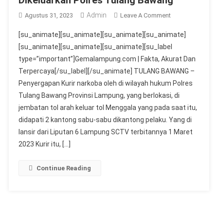
Admin
On
Agustus 31, 2023
Leave A Comment
4
[su_animate][su_animate][su_animate][su_animate]
Bulan
[su_animate][su_animate][su_animate][su_label
Ditahan
type=”important”]Gemalampung.com | Fakta, Akurat Dan
Diduga
Terpercaya[/su_label][/su_animate] TULANG BAWANG –
Kurir
Narkoba
Penyergapan Kurir narkoba oleh di wilayah hukum Polres
Dikeluarkan
Tulang Bawang Provinsi Lampung, yang berlokasi, di
Polres
jembatan tol arah keluar tol Menggala yang pada saat itu,
Tulang
didapati 2 kantong sabu-sabu dikantong pelaku. Yang di
Bawang
lansir dari Liputan 6 Lampung SCTV terbitannya 1 Maret
2023 Kurir itu, […]
Continue Reading