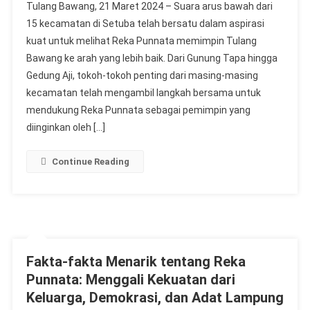
Tulang Bawang, 21 Maret 2024 – Suara arus bawah dari
Bawah
15 kecamatan di Setuba telah bersatu dalam aspirasi
Dari
kuat untuk melihat Reka Punnata memimpin Tulang
15
Bawang ke arah yang lebih baik. Dari Gunung Tapa hingga
Kecamatan
Setuba
Gedung Aji, tokoh-tokoh penting dari masing-masing
Bersatu
kecamatan telah mengambil langkah bersama untuk
Mendukung
mendukung Reka Punnata sebagai pemimpin yang
Reka
diinginkan oleh […]
Punnata
Sebagai
Continue Reading
Pemimpin
Tulang
Bawang
Fakta-fakta Menarik tentang Reka
Punnata: Menggali Kekuatan dari
Keluarga, Demokrasi, dan Adat Lampung