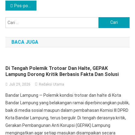
Navigasi
Pos-pos lama
pos
Cari
untuk:
BACA JUGA
Di Tengah Polemik Trotoar Dan Halte, GEPAK
Lampung Dorong Kritik Berbasis Fakta Dan Solusi
Juli 29, 2026
Redaksi Utama
Bandar Lampung — Polemik kondisi trotoar dan halte di Kota
Bandar Lampung yang belakangan ramai diperbincangkan publik,
baik di media sosial maupun dalam pembahasan Komisi III DPRD
Kota Bandar Lampung, terus bergulir. Di tengah derasnya kritik,
Gerakan Pembangunan Anti Korupsi (GEPAK) Lampung
mengingatkan agar setiap masukan disampaikan secara