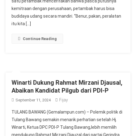
satu petambak menceritakan bahwa pasca putusnya
kemitraan dengan perusahaan, petambak harus bisa
budidaya udang secara mandiri. “Benur, pakan, peralatan
itu kita […]
Continue Reading
Winarti Dukung Rahmat Mirzani Djausal,
Abaikan Kandidat Pilgub dari PDI-P
Fijay
September 11, 2024
TULANG BAWANG (Gemalampun.com) – Polemik politik di
Tulang Bawang semakin menarik perhatian setelah Hj.
Winarti, Ketua DPC PDI-P Tulang Bawang,lebih memilih
mendukung Rahmat Mirzani Djauzal dari partai Gerindra