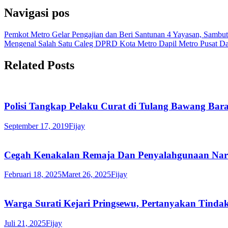
Navigasi pos
Pemkot Metro Gelar Pengajian dan Beri Santunan 4 Yayasan, Sambu
Mengenal Salah Satu Caleg DPRD Kota Metro Dapil Metro Pusat Da
Related Posts
Polisi Tangkap Pelaku Curat di Tulang Bawang Bar
September 17, 2019
Fijay
Cegah Kenakalan Remaja Dan Penyalahgunaan Nar
Februari 18, 2025
Maret 26, 2025
Fijay
Warga Surati Kejari Pringsewu, Pertanyakan Tin
Juli 21, 2025
Fijay