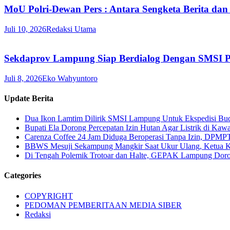
MoU Polri-Dewan Pers : Antara Sengketa Berita dan
Juli 10, 2026
Redaksi Utama
Sekdaprov Lampung Siap Berdialog Dengan SMSI P
Juli 8, 2026
Eko Wahyuntoro
Update Berita
Dua Ikon Lamtim Dilirik SMSI Lampung Untuk Ekspedisi B
Bupati Ela Dorong Percepatan Izin Hutan Agar Listrik di Kaw
Carenza Coffee 24 Jam Diduga Beroperasi Tanpa Izin, DPMP
BBWS Mesuji Sekampung Mangkir Saat Ukur Ulang, Ketua 
Di Tengah Polemik Trotoar dan Halte, GEPAK Lampung Dorong
Categories
COPYRIGHT
PEDOMAN PEMBERITAAN MEDIA SIBER
Redaksi