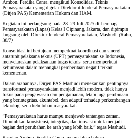
Ambon, Ferdika Canra, mengikuti Konsolidasi Teknis
Pemasyarakatan yang digelar Direktorat Jenderal Pemasyarakatan
(Ditjen PAS) Kementerian Hukum dan HAM.
Kegiatan ini berlangsung pada 28–29 Juli 2025 di Lembaga
Pemasyarakatan (Lapas) Kelas I Cipinang, Jakarta, dan dipimpin
langsung oleh Direktur Jenderal Pemasyarakatan, Mashudi.
(
Rabu,
30/7
)
Konsolidasi ini bertujuan memperkuat koordinasi dan sinergi
antarunit pelaksana teknis (UPT) pemasyarakatan se-Indonesia,
menyelaraskan pelaksanaan tugas teknis, serta memperkuat
kehumasan dalam menangkal pemberitaan negatif terkait
kementerian.
Dalam arahannya, Dirjen PAS Mashudi menekankan pentingnya
transformasi pemasyarakatan menjadi lebih modern, tidak hanya
fokus pada pengawasan dan pengamanan, tetapi juga pembinaan
yang berintegritas, akuntabel, dan adaptif terhadap perkembangan
teknologi serta kebutuhan masyarakat.
“Pemasyarakatan harus mampu menjawab tantangan zaman.
Dibutuhkan konsistensi, integritas, dan inovasi untuk menjadi
bagian dari perubahan ke arah yang lebih baik,” tegas Mashudi.
Karutan Ambon, Ferdika Canra, menyatakan bahwa