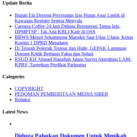
Update Berita
Bupati Ela Dorong Percepatan Izin Hutan Agar Listrik di
Kawasan Register Segera Menyala
Carenza Coffee 24 Jam Diduga Beroperasi Tanpa Izin,
DPMPTSP : Tak Ada KBLI Kafe di OSS
BBWS Mesuji Sekampung Mangkir Saat Ukur Ulang, Ketua
Komisi 1 DPRD Meradang
Di Tengah Polemik Trotoar dan Halte, GEPAK Lampung
Dorong Kritik Berbasis Fakta dan Solusi
RSUD KH Ahmad Hanafiah Jalani Survei Akreditasi LAM-
KPRS, Targetkan Predikat Paripurna
Categories
COPYRIGHT
PEDOMAN PEMBERITAAN MEDIA SIBER
Redaksi
Latest News
Diduga Palsukan Dokumen Untuk Menikah