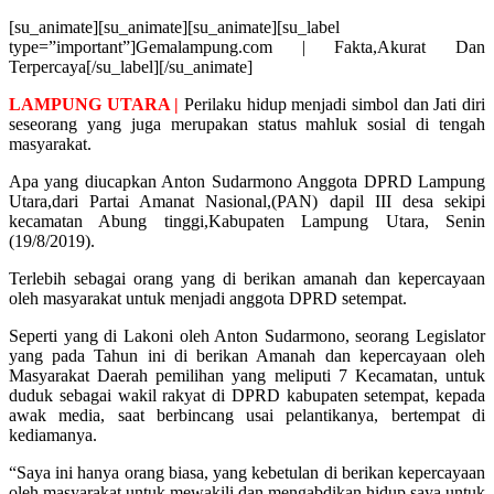
[su_animate][su_animate][su_animate][su_label
type=”important”]Gemalampung.com | Fakta,Akurat Dan
Terpercaya[/su_label][/su_animate]
LAMPUNG UTARA |
Perilaku hidup menjadi simbol dan Jati diri
seseorang yang juga merupakan status mahluk sosial di tengah
masyarakat.
Apa yang diucapkan Anton Sudarmono Anggota DPRD Lampung
Utara,dari Partai Amanat Nasional,(PAN) dapil III desa sekipi
kecamatan Abung tinggi,Kabupaten Lampung Utara, Senin
(19/8/2019).
Terlebih sebagai orang yang di berikan amanah dan kepercayaan
oleh masyarakat untuk menjadi anggota DPRD setempat.
Seperti yang di Lakoni oleh Anton Sudarmono, seorang Legislator
yang pada Tahun ini di berikan Amanah dan kepercayaan oleh
Masyarakat Daerah pemilihan yang meliputi 7 Kecamatan, untuk
duduk sebagai wakil rakyat di DPRD kabupaten setempat, kepada
awak media, saat berbincang usai pelantikanya, bertempat di
kediamanya.
“Saya ini hanya orang biasa, yang kebetulan di berikan kepercayaan
oleh masyarakat untuk mewakili dan mengabdikan hidup saya untuk