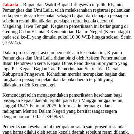
Jakarta
– Bupati dan Wakil Bupati Pringsewu terpilih, Riyanto
Pamungkas dan Umi Laila, telah melaksanakan registrasi pelantikan
serta pemeriksaan kesehatan sebagai bagian dari tahapan persiapan
sebelum resmi dilantik dan persiapan retret kepala daerah di
Magelang, Jawa Tengah. Kegiatan pemeriksaan ini berlangsung di
Gedung C dan F lantai 3 Kementerian Dalam Negeri (Kemendagri)
pada sesi ke-II, yang dimulai pukul 10.00 WIB hingga selesai. Senin
(16/2/25).
Dalam proses registrasi dan pemeriksaan kesehatan ini, Riyanto
Pamungkas dan Umi Laila didampingi oleh Asisten Pemerintahan
Ihsan Hendrawan serta Kepala Dinas Pendidikan Supriyanto yang
juga Plt. Kepala Bagian Tata Pemerintahan Sekretariat Daerah
Kabupaten Pringsewu. Kehadiran mereka merupakan bagian dari
rangkaian persiapan pelantikan kepala daerah terpilih yang
dilakukan oleh Kemendagri.
Kemendagri telah mengagendakan pemeriksaan kesehatan bagi
pasangan kepala daerah terpilih pada hari Minggu hingga Senin,
tanggal 16-17 Februari 2025. Informasi ini tertuang dalam
radiogram Menteri Dalam Negeri yang bersifat sangat segera
dengan nomor 100.2.1.3/698/SJ.
Pemeriksaan kesehatan ini merupakan salah satu prosedur standar
yang harus dilalui oleh setiap kepala daerah sebelum resmi dilantik.