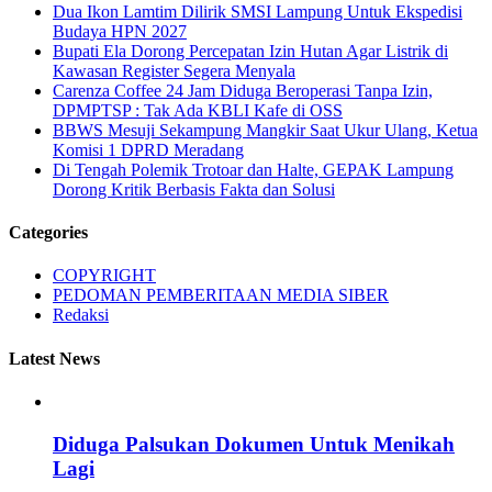
Dua Ikon Lamtim Dilirik SMSI Lampung Untuk Ekspedisi
Budaya HPN 2027
Bupati Ela Dorong Percepatan Izin Hutan Agar Listrik di
Kawasan Register Segera Menyala
Carenza Coffee 24 Jam Diduga Beroperasi Tanpa Izin,
DPMPTSP : Tak Ada KBLI Kafe di OSS
BBWS Mesuji Sekampung Mangkir Saat Ukur Ulang, Ketua
Komisi 1 DPRD Meradang
Di Tengah Polemik Trotoar dan Halte, GEPAK Lampung
Dorong Kritik Berbasis Fakta dan Solusi
Categories
COPYRIGHT
PEDOMAN PEMBERITAAN MEDIA SIBER
Redaksi
Latest News
Diduga Palsukan Dokumen Untuk Menikah
Lagi