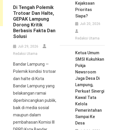
Kejaksaan
Di Tengah Polemik
Prioritas
Trotoar Dan Halte,
Siapa?
GEPAK Lampung
Juli 20, 2026
Dorong Kritik
Berbasis Fakta Dan
Solusi
Redaksi Utama
Juli 29, 2026
Ketua Umum
Redaksi Utama
SMSI Kukuhkan
Bandar Lampung —
Pokja
Polemik kondisi trotoar
Newsroom
Jaga Desa Di
dan halte di Kota
Lampung,
Bandar Lampung yang
Perkuat Sinergi
belakangan ramai
Kawal Tata
diperbincangkan publik,
Kelola
baik di media sosial
Pemerintahan
maupun dalam
Sampai Ke
pembahasan Komisi III
Desa
DPRD Kota Bandar