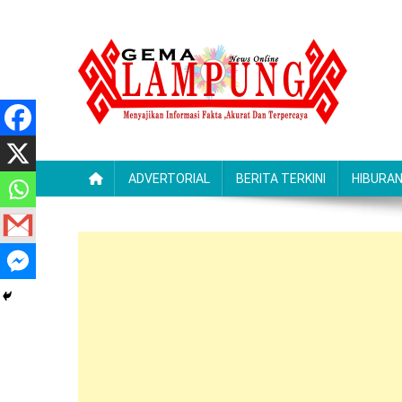
Skip
to
content
Gemalampung
Menyajikan Informasi Fakta ,Akurat Dan Terpercaya
ADVERTORIAL
BERITA TERKINI
HIBURA