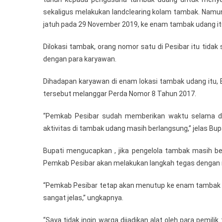
sekaligus melakukan landclearing kolam tambak. Namun
jatuh pada 29 November 2019, ke enam tambak udang itu
Dilokasi tambak, orang nomor satu di Pesibar itu tid
dengan para karyawan.
Dihadapan karyawan di enam lokasi tambak udang itu,
tersebut melanggar Perda Nomor 8 Tahun 2017.
“Pemkab Pesibar sudah memberikan waktu selama du
aktivitas di tambak udang masih berlangsung,” jelas Bup
Bupati mengucapkan , jika pengelola tambak masih b
Pemkab Pesibar akan melakukan langkah tegas dengan
“Pemkab Pesibar tetap akan menutup ke enam tambak u
sangat jelas,” ungkapnya.
“Saya tidak ingin warga dijadikan alat oleh para pemil