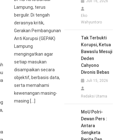
Juli 16, 2026
Lampung, terus
bergulir. Di tengah
Eko
Wahyuntoro
derasnya kritik,
Gerakan Pembangunan
Tak Terbukti
Anti Korupsi (GEPAK)
Korupsi, Ketua
Lampung
Bawaslu Mesuji
mengingatkan agar
Deden
setiap masukan
ah
Cahyono
disampaikan secara
Divonis Bebas
au
objektif, berbasis data,
ua
Juli 15, 2026
serta memahami
kewenangan masing-
Redaksi Utama
masing […]
ng
a,
MoU Polri-
Dewan Pers :
Antara
ua
Sengketa
Berita Dan
ya