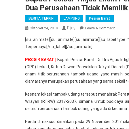
Dua Perusahaan Tidak Memilik 
BERITA TERKINI
LAMPUNG
Pesisir Barat
Fijay
On
Oktober 24, 2019
Leave A Comment
Bupati
[su_animate][su_animate][su_animate][su_label type=
Pesibar
Terpercaya[/su_label][/su_animate]
Tinjau
Enam
PESISIR BARAT |
Bupati Pesisir Barat Dr. Drs.Agus Isti
Perusah
(OPD) terkait, Ketua Dewan Perwakilan Rakyat Daerah (D
Tambak
enam titik perusahaan tambak udang yang masih be
Udang,
Ditemuk
diantaranya merupakan perusahaan yang sama sekali ti
Dua
Keenam lokasi tambak udang tersebut menabrak Perat
Perusah
Tidak
Wilayah (RTRW) 2017-2037, dimana untuk budidaya ai
Memilik
seluruh perusahaan tambak udang yang ada di kecamata
Izin
Perda dimaksud disahkan pada 29 November 2017 si
tahun kepada pengusaha tambak udang untuk menyel