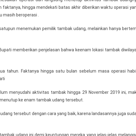
 faktanya, hingga mendekati batas akhir diberikan waktu operasi ya
 masih beroperasi .
ak satupun menemukan pemilik tambak udang, melainkan hanya berte
 Bupati memberikan penjelasan bahwa keenam lokasi tambak diwilay
a tahun. Faktanya hingga satu bulan sebelum masa operasi habi
ati
elum menyudahi aktivitas tambak hingga 29 November 2019 ini, ma
 menutup ke enam tambak udang tersebut.
dang tersebut dengan cara yang baik, karena landasannya juga sud
ik tambak udang ini demi keuntungan mereka yang jelas-jelas melangg