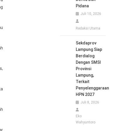
Pidana
ng
Juli 10, 2026
mu
Redaksi Utama
Sekdaprov
ah
Lampung Siap
Berdialog
Dengan SMSI
s,
Provinsi
Lampung,
Terkait
Penyelenggaraan
ka
HPN 2027
Juli 8, 2026
ah
Eko
Wahyuntoro
ar