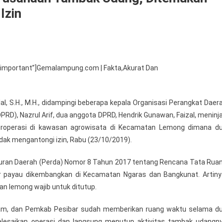
Izin
”important”]Gemalampung.com | Fakta,Akurat Dan
glal, S.H., M.H., didampingi beberapa kepala Organisasi Perangkat Daer
aan
PRD), Nazrul Arif, dua anggota DPRD, Hendrik Gunawan, Faizal, meninj
roperasi di kawasan agrowisata di Kecamatan Lemong dimana d
an
dak mengantongi izin, Rabu (23/10/2019).
uran Daerah (Perda) Nomor 8 Tahun 2017 tentang Rencana Tata Rua
aan
r payau dikembangkan di Kecamatan Ngaras dan Bangkunat. Artiny
n lemong wajib untuk ditutup.
lam, dan Pemkab Pesibar sudah memberikan ruang waktu selama d
esaikan operasi dan langsung menutup aktivitas tambak udangn