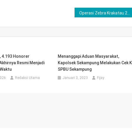
Operasi Zebra Krakatau 2019, Satlantas Polres Bersama Subdenpom Persiapan Tulang Bawang Gelar Razia Bersama
, 4.193 Honorer
Menanggapi Aduan Masyarakat,
khirnya Resmi Menjadi
Kapolsek Sekampung Melakukan Cek 
 Waktu
SPBU Sekampung
2026
Redaksi Utama
Januari 3, 2023
Fijay