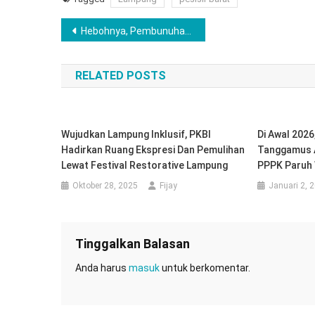
Navigasi
Hebohnya, Pembunuhan Seorang Ayah oleh Anak Kandungnya, Rumah Korban Ramai didatangi Warga Sekitar
pos
RELATED POSTS
Wujudkan Lampung Inklusif, PKBI
Di Awal 2026
Hadirkan Ruang Ekspresi Dan Pemulihan
Tanggamus A
Lewat Festival Restorative Lampung
PPPK Paruh
Oktober 28, 2025
Fijay
Januari 2, 
Tinggalkan Balasan
Anda harus
masuk
untuk berkomentar.