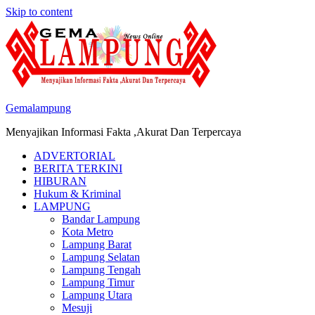
Skip to content
Gemalampung
Menyajikan Informasi Fakta ,Akurat Dan Terpercaya
ADVERTORIAL
BERITA TERKINI
HIBURAN
Hukum & Kriminal
LAMPUNG
Bandar Lampung
Kota Metro
Lampung Barat
Lampung Selatan
Lampung Tengah
Lampung Timur
Lampung Utara
Mesuji