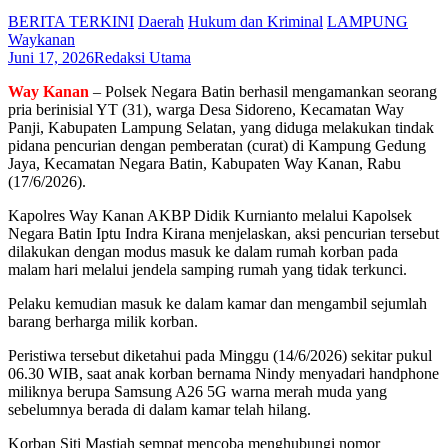
BERITA TERKINI
Daerah
Hukum dan Kriminal
LAMPUNG
Waykanan
Juni 17, 2026
Redaksi Utama
Way Kanan
– Polsek Negara Batin berhasil mengamankan seorang
pria berinisial YT (31), warga Desa Sidoreno, Kecamatan Way
Panji, Kabupaten Lampung Selatan, yang diduga melakukan tindak
pidana pencurian dengan pemberatan (curat) di Kampung Gedung
Jaya, Kecamatan Negara Batin, Kabupaten Way Kanan, Rabu
(17/6/2026).
Kapolres Way Kanan AKBP Didik Kurnianto melalui Kapolsek
Negara Batin Iptu Indra Kirana menjelaskan, aksi pencurian tersebut
dilakukan dengan modus masuk ke dalam rumah korban pada
malam hari melalui jendela samping rumah yang tidak terkunci.
Pelaku kemudian masuk ke dalam kamar dan mengambil sejumlah
barang berharga milik korban.
Peristiwa tersebut diketahui pada Minggu (14/6/2026) sekitar pukul
06.30 WIB, saat anak korban bernama Nindy menyadari handphone
miliknya berupa Samsung A26 5G warna merah muda yang
sebelumnya berada di dalam kamar telah hilang.
Korban Siti Mastiah sempat mencoba menghubungi nomor