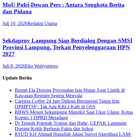
MoU Polri-Dewan Pers : Antara Sengketa Berita
dan Pidana
Juli 10, 2026
Redaksi Utama
Sekdaprov Lampung Siap Berdialog Dengan SMSI
Provinsi Lampung, Terkait Penyelenggaraan HPN
2027
Juli 8, 2026
Eko Wahyuntoro
Update Berita
Bupati Ela Dorong Percepatan Izin Hutan Agar Listrik di
Kawasan Register Segera Menyala
Carenza Coffee 24 Jam Diduga Beroperasi Tanpa Izin,
DPMPTSP : Tak Ada KBLI Kafe di OSS
BBWS Mesuji Sekampung Mangkir Saat Ukur Ulang, Ketua
Komisi 1 DPRD Meradang
Di Tengah Polemik Trotoar dan Halte, GEPAK Lampung
Dorong Kritik Berbasis Fakta dan Solusi
RSUD KH Ahmad Hanafiah Jalani Survei Akreditasi LAM-