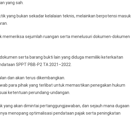
an yang sah.
tik yang bukan sekadar kelalaian teknis, melainkan berpotensi masuk
ran.
idik memeriksa sejumlah ruangan serta menelusuri dokumen-dokumen
okumen serta barang bukti lain yang diduga memiliki keterkaitan
pendataan SPPT PBB-P2 TA 2021–2022.
lan dan akan terus dikembangkan.
awab para pihak yang terlibat untuk memastikan penegakan hukum
 sesuai ketentuan perundang-undangan.
ihak yang akan dimintai pertanggungjawaban, dan sejauh mana dugaan
nya menopang optimalisasi pendataan pajak serta peningkatan