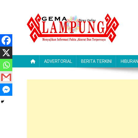
Skip
to
content
Gemalampung
Menyajikan Informasi Fakta ,Akurat Dan Terpercaya
ADVERTORIAL
BERITA TERKINI
HIBURA