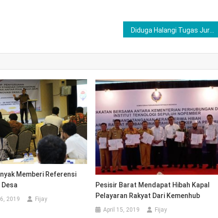
Diduga Halangi Tugas Jurnalistik, Ketua Kelompok Tani Tangkit Serdang Terancam Jerat Hukum
anyak Memberi Referensi
Pesisir Barat Mendapat Hibah Kapal
i Desa
Pelayaran Rakyat Dari Kemenhub
6, 2019
Fijay
April 15, 2019
Fijay