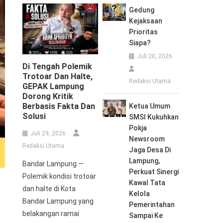
Gedung
Kejaksaan
Prioritas
Siapa?
Juli 20, 2026
Di Tengah Polemik
Trotoar Dan Halte,
Redaksi Utama
GEPAK Lampung
Dorong Kritik
Berbasis Fakta Dan
Ketua Umum
Solusi
SMSI Kukuhkan
Pokja
Juli 29, 2026
Newsroom
Redaksi Utama
Jaga Desa Di
Lampung,
Bandar Lampung —
Perkuat Sinergi
Polemik kondisi trotoar
Kawal Tata
dan halte di Kota
Kelola
Bandar Lampung yang
Pemerintahan
belakangan ramai
Sampai Ke