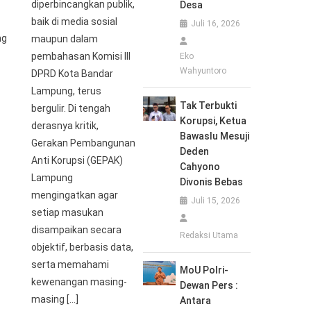
diperbincangkan publik,
Desa
baik di media sosial
Juli 16, 2026
ng
maupun dalam
pembahasan Komisi III
Eko
Wahyuntoro
DPRD Kota Bandar
Lampung, terus
Tak Terbukti
bergulir. Di tengah
Korupsi, Ketua
derasnya kritik,
Bawaslu Mesuji
Gerakan Pembangunan
Deden
Anti Korupsi (GEPAK)
Cahyono
Lampung
Divonis Bebas
mengingatkan agar
Juli 15, 2026
setiap masukan
disampaikan secara
Redaksi Utama
objektif, berbasis data,
serta memahami
MoU Polri-
kewenangan masing-
Dewan Pers :
masing […]
Antara