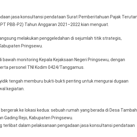
daan jasa konsultansi pendataan Surat Pemberitahuan Pajak Teruta
PPT PBB-P2) Tahun Anggaran 2021–2022 kian menguat.
langsung melakukan penggeledahan di sejumlah titik strategis,
Kabupaten Pringsewu.
, di bawah monitoring Kepala Kejaksaan Negeri Pringsewu, dengan
u serta personel TNI Kodim 0424/Tanggamus.
yidik tengah memburu bukti-bukti penting untuk mengurai dugaan
al kegiatan.
 bergerak ke lokasi kedua: sebuah rumah yang berada di Desa Tambah
n Gading Rejo, Kabupaten Pringsewu.
g terlibat dalam pelaksanaan pengadaan jasa konsultansi pendataan