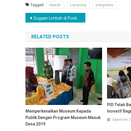
Tagged
daerah
Lampung
pringsewu
Navigasi
Dugaan Limbah di Puskesmas Kedaloman Jadi Atensi DLH, Kepala Bidang Diminta Buat Agenda
pos
RELATED POSTS
PID Telah B
Memperkenalkan Museum Kepada
Inovatif Bag
Publik Dengan Program Museum Masuk
September 2
Desa 2019