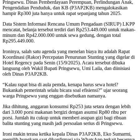
Pringsewu. Dinas Pemberdayaan Perempuan, Perlindungan Anak,
Pengendalian Penduduk, dan KB (P3AP2KB) mengalokasikan
hampir Rp300 juta hanya untuk rapat sepanjang tahun 2025.
Data Sistem Informasi Rencana Umum Pengadaan (SIRUP) LKPP
mencatat, belanja tersebut terdiri dari Rp253.449.000 untuk makan-
minum dan Rp42.000.000 untuk sewa gedung, dengan total
Rp295.449.000.
Ironinya, salah satu agenda yang menelan biaya itu adalah Rapat
Koordinasi (Rakor) Percepatan Penurunan Stunting yang digelar di
Hotel Regency pada Senin (15/9/2025). Acara tersebut dibuka
langsung oleh Wakil Bupati Pringsewu, Umi Laila, dan diinisiasi
oleh Dinas P3AP2KB.
“Kalau rapat bisa di aula pemda, kenapa harus sewa hotel?
Bukankah pemerintah selalu bicara soal efisiensi?” ujar seorang
warga Pringsewu yang enggan disebutkan namanya.
Jika dihitung, anggaran konsumsi Rp253 juta setara dengan lebih
dari 3.000 porsi makanan bergizi dengan asumsi Rp80 ribu per
porsi. Jumlah itu cukup untuk memberi asupan gizi bagi ribuan
balita stunting yang masih jadi persoalan serius di Pringsewu.
Ironi makin terasa ketika kepala Dinas P3AP2KB, Eko Sumarmi,
memilih bungkam saat dikonfirmasi via WhatsApp terkait besarnya