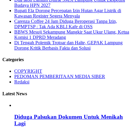
Budaya HPN 2027
Bupati Ela Dorong Percepatan Izin Hutan Agar Listrik di
Kawasan Register Segera Menyala
Carenza Coffee 24 Jam Diduga Beroperasi Tanpa Izin,
DPMPTSP : Tak Ada KBLI Kafe di OSS
BBWS Mesuji Sekampung Mangkir Saat Ukur Ulang, Ketua
Komisi 1 DPRD Meradang
Di Tengah Polemik Trotoar dan Halte, GEPAK Lampung
Dorong Kritik Berbasis Fakta dan Solusi
Categories
COPYRIGHT
PEDOMAN PEMBERITAAN MEDIA SIBER
Redaksi
Latest News
Diduga Palsukan Dokumen Untuk Menikah
Lagi