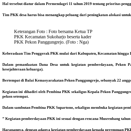
Hal tersebut diatur dalam Permendagri 11 tahun 2019 tentang prioritas pen
Tim PKK desa harus bisa menangkap peluang dari peningkatan alokasi unt
Keterangan Foto : Foto bersama Ketua TP
PKK Kecamatan Sukoharjo beserta kader
PKK Pekon Panggungrejo. (Foto : Nga)
Keberadaan Tim Penggerak PKK mulai dari Kabupaten, Kecamatan hingga Des
Dalam pemanfaatan Dana Desa untuk kegiatan pemberdayaan, Pekon P
kesejahteraan keluarga).
Bertempat di Balai Kemasyarakatan Pekon Panggungrejo, sebanyak 22 anggo
Kegiatan ini dihadiri oleh Pembina PKK sekaligus Kepala Pekon Panggungr
pekon setempat.
Dalam sambutan Pembina PKK Supartono, sekaligus membuka kegiatan pemb
” Kegiatan pemberdayaan PKK ini sesuai dengan rencana Musrenbang tahun 2
Harapannya, dengan adanya kegiatan pemberdayaan kepada perempuan PKK