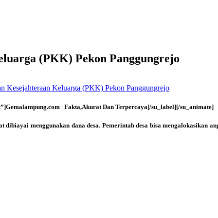
eluarga (PKK) Pekon Panggungrejo
n Kesejahteraan Keluarga (PKK) Pekon Panggungrejo
t”]Gemalampung.com | Fakta,Akurat Dan Terpercaya[/su_label][/su_animate]
 dibiayai menggunakan dana desa. Pemerintah desa bisa mengalokasikan ang