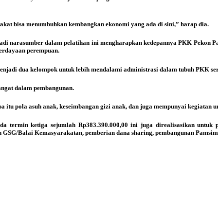
akat bisa menumbuhkan kembangkan ekonomi yang ada di sini,” harap dia.
di narasumber dalam pelatihan ini mengharapkan kedepannya PKK Pekon Pang
berdayaan perempuan.
 menjadi dua kelompok untuk lebih mendalami administrasi dalam tubuh PKK se
emangat dalam pembangunan.
a itu pola asuh anak, keseimbangan gizi anak, dan juga mempunyai kegiatan 
a termin ketiga sejumlah Rp383.390.000,00 ini juga direalisasikan untuk p
n GSG/Balai Kemasyarakatan, pemberian dana sharing, pembangunan Pamsim