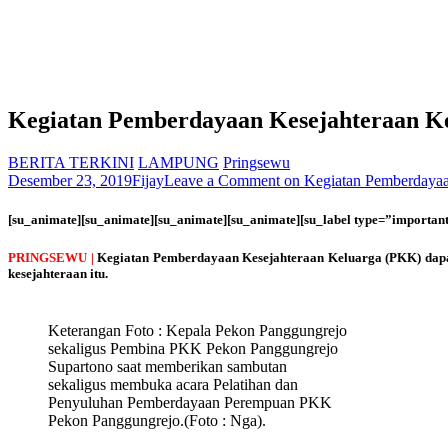
Kegiatan Pemberdayaan Kesejahteraan K
BERITA TERKINI
LAMPUNG
Pringsewu
Desember 23, 2019
Fijay
Leave a Comment
on Kegiatan Pemberdayaa
[su_animate][su_animate][su_animate][su_animate][su_label type=”importan
PRINGSEWU |
Kegiatan Pemberdayaan Kesejahteraan Keluarga (PKK) dapat
kesejahteraan itu.
Keterangan Foto : Kepala Pekon Panggungrejo
sekaligus Pembina PKK Pekon Panggungrejo
Supartono saat memberikan sambutan
sekaligus membuka acara Pelatihan dan
Penyuluhan Pemberdayaan Perempuan PKK
Pekon Panggungrejo.(Foto : Nga).