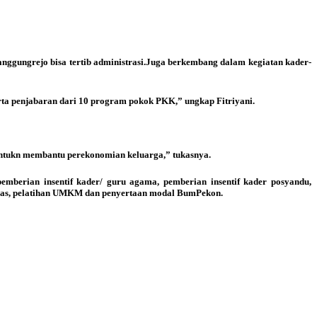
gungrejo bisa tertib administrasi.Juga berkembang dalam kegiatan kader-
rta penjabaran dari 10 program pokok PKK,” ungkap Fitriyani.
untukn membantu perekonomian keluarga,” tukasnya.
emberian insentif kader/ guru agama, pemberian insentif kader posyandu,
as, pelatihan UMKM dan penyertaan modal BumPekon.