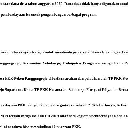
ggunaan dana desa tahun anggaran 2020. Dana desa tidak hanya digunakan unt
uk pemberdayaan itu untuk pengembangan berbagai program.
a dinilai sangat strategis untuk membantu pemerintah daerah meningkatkan 
anggungrejo, Kecamatan Sukoharjo, Kabupaten Pringsewu mengadakan 
ta PKK Pekon Panggungrejo diberikan arahan dan pelatihan oleh TP PKK Keca
ejo Supartono, Ketua TP PKK Kecamatan Sukoharjo Fitriyani Ediyanto, Ketu
erdayaan PKK mengatakan tema kegiatan ini adalah “PKK Berkarya, Keluarg
019 termin ketiga melalui DD 2019 salah satu kegiatan pemberdayaan adalah 
 ini nantinya bisa mewujudkan 10 program PKK.