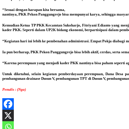
“Sesuai dengan harapan kita bersama,
nantinya, PKK Pekon Panggungrejo bisa mempunyai karya, sehingga masyar
Kemudian Ketua TP PKK Kecamtan Sukoharjo, Fitriyani Edianto yang menja
kader PKK. Seperti dalam UP2K bidang ekonomi, berpartisipasi dalam pem
“Kegiatan hari ini lebih ke pembenahan administrasi. Empat Pokja diabagi
Ia pun berharap, PKK Pekon Panggungrejo bisa lebih aktif, cerdas, serta s
“Karena perempuan yang menjadi kader PKK nantinya bisa paham seperti ap
Untuk diketahui, selain kegiatan pemberdayaan perempuan, Dana Desa pad
pembangunan drainase Dusun V, pembangunan TPT di Dusun V, pembanguna
Penulis : (Nga)