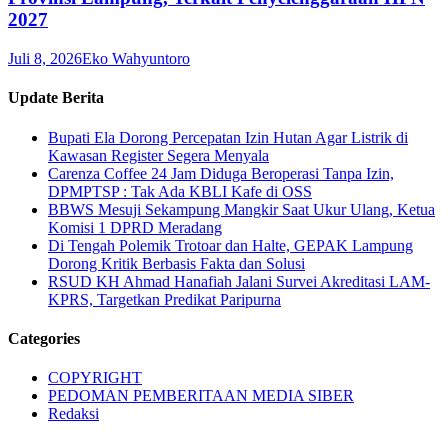
2027
Juli 8, 2026
Eko Wahyuntoro
Update Berita
Bupati Ela Dorong Percepatan Izin Hutan Agar Listrik di
Kawasan Register Segera Menyala
Carenza Coffee 24 Jam Diduga Beroperasi Tanpa Izin,
DPMPTSP : Tak Ada KBLI Kafe di OSS
BBWS Mesuji Sekampung Mangkir Saat Ukur Ulang, Ketua
Komisi 1 DPRD Meradang
Di Tengah Polemik Trotoar dan Halte, GEPAK Lampung
Dorong Kritik Berbasis Fakta dan Solusi
RSUD KH Ahmad Hanafiah Jalani Survei Akreditasi LAM-
KPRS, Targetkan Predikat Paripurna
Categories
COPYRIGHT
PEDOMAN PEMBERITAAN MEDIA SIBER
Redaksi