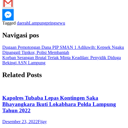
Tagged
daerah
Lampung
pringsewu
Navigasi pos
Dugaan Pemotongan Dana PIP SMAN 1 Adiluwih: Kepsek Ngaku
Dipanggil Tipikor, Polisi Membantah
Korban Serangan Brutal Teriak Minta Keadilan: Penyidik Diduga
Bekingi ASN Lampung
Related Posts
Kapolres Tubaba Lepas Kontingen Saka
Bhayangkara Ikuti Lokabhara Polda Lampung
Tahun 2022
Desember 23, 2022
Fijay