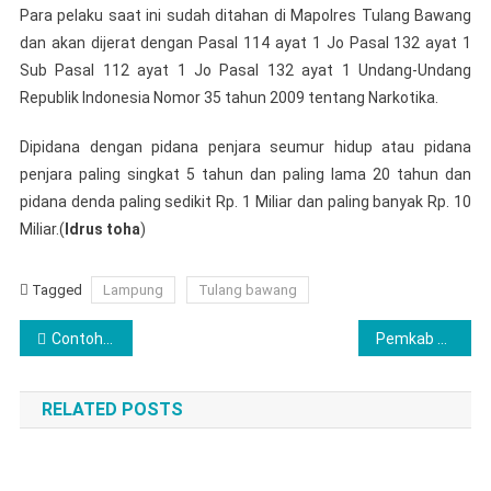
Para pelaku saat ini sudah ditahan di Mapolres Tulang Bawang
dan akan dijerat dengan Pasal 114 ayat 1 Jo Pasal 132 ayat 1
Sub Pasal 112 ayat 1 Jo Pasal 132 ayat 1 Undang-Undang
Republik Indonesia Nomor 35 tahun 2009 tentang Narkotika.
Dipidana dengan pidana penjara seumur hidup atau pidana
penjara paling singkat 5 tahun dan paling lama 20 tahun dan
pidana denda paling sedikit Rp. 1 Miliar dan paling banyak Rp. 10
Miliar.(
Idrus toha
)
Tagged
Lampung
Tulang bawang
Navigasi
Contoh Berbagi Langsung di Ajarkan di SMAN 3 Menggala
Pemkab Tulang Bawang Peringati HUT RI Ke-74 Adakan Perlombaan dan Jalan Sehat
pos
RELATED POSTS