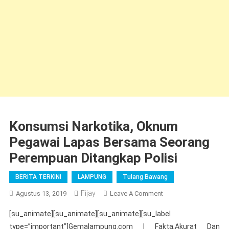
Konsumsi Narkotika, Oknum
Pegawai Lapas Bersama Seorang
Perempuan Ditangkap Polisi
BERITA TERKINI
LAMPUNG
Tulang Bawang
Fijay
On
Agustus 13, 2019
Leave A Comment
Konsumsi
[su_animate][su_animate][su_animate][su_label
Narkotika,
type=”important”]Gemalampung.com | Fakta,Akurat Dan
Oknum