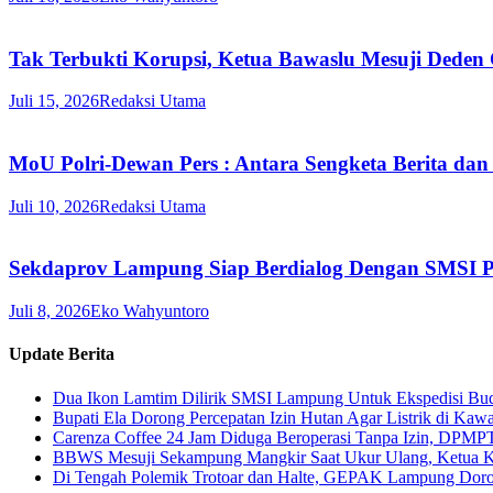
Tak Terbukti Korupsi, Ketua Bawaslu Mesuji Deden
Juli 15, 2026
Redaksi Utama
MoU Polri-Dewan Pers : Antara Sengketa Berita dan
Juli 10, 2026
Redaksi Utama
Sekdaprov Lampung Siap Berdialog Dengan SMSI P
Juli 8, 2026
Eko Wahyuntoro
Update Berita
Dua Ikon Lamtim Dilirik SMSI Lampung Untuk Ekspedisi B
Bupati Ela Dorong Percepatan Izin Hutan Agar Listrik di Kaw
Carenza Coffee 24 Jam Diduga Beroperasi Tanpa Izin, DPMP
BBWS Mesuji Sekampung Mangkir Saat Ukur Ulang, Ketua 
Di Tengah Polemik Trotoar dan Halte, GEPAK Lampung Dorong