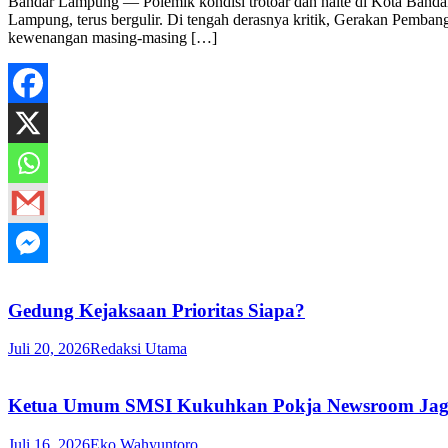
Bandar Lampung — Polemik kondisi trotoar dan halte di Kota Band
Lampung, terus bergulir. Di tengah derasnya kritik, Gerakan Pemba
kewenangan masing-masing […]
Gedung Kejaksaan Prioritas Siapa?
Juli 20, 2026
Redaksi Utama
Ketua Umum SMSI Kukuhkan Pokja Newsroom Jaga D
Juli 16, 2026
Eko Wahyuntoro