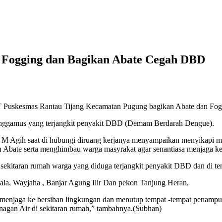
Fogging dan Bagikan Abate Cegah DBD
skesmas Rantau Tijang Kecamatan Pugung bagikan Abate dan Foggin
nggamus yang terjangkit penyakit DBD (Demam Berdarah Dengue).
 Agih saat di hubungi diruang kerjanya menyampaikan menyikapi ma
Abate serta menghimbau warga masyrakat agar senantiasa menjaga ke
ekitaran rumah warga yang diduga terjangkit penyakit DBD dan di tem
emala, Wayjaha , Banjar Agung Ilir Dan pekon Tanjung Heran,
njaga ke bersihan lingkungan dan menutup tempat -tempat penampungan
nagan Air di sekitaran rumah,” tambahnya.(Subhan)