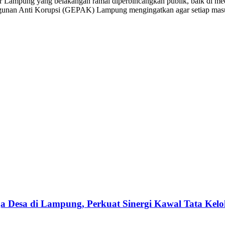
ar Lampung yang belakangan ramai diperbincangkan publik, baik di 
ngunan Anti Korupsi (GEPAK) Lampung mengingatkan agar setiap masuk
esa di Lampung, Perkuat Sinergi Kawal Tata Kelol