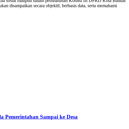
media sosial maupun dalam pembahasan Komisi III DPRD Kota Bandar
an disampaikan secara objektif, berbasis data, serta memahami
a Pemerintahan Sampai ke Desa