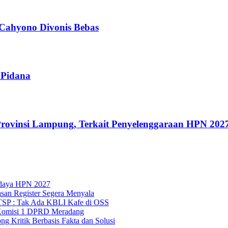
 Cahyono Divonis Bebas
 Pidana
rovinsi Lampung, Terkait Penyelenggaraan HPN 202
udaya HPN 2027
asan Register Segera Menyala
TSP : Tak Ada KBLI Kafe di OSS
Komisi 1 DPRD Meradang
 Kritik Berbasis Fakta dan Solusi