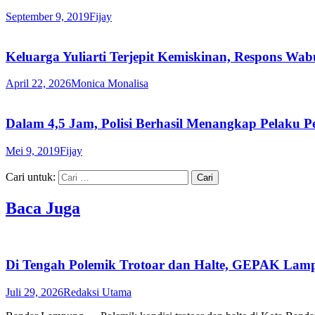
September 9, 2019
Fijay
Keluarga Yuliarti Terjepit Kemiskinan, Respons Wab
April 22, 2026
Monica Monalisa
Dalam 4,5 Jam, Polisi Berhasil Menangkap Pelaku 
Mei 9, 2019
Fijay
Cari untuk:
Baca Juga
Di Tengah Polemik Trotoar dan Halte, GEPAK Lampu
Juli 29, 2026
Redaksi Utama