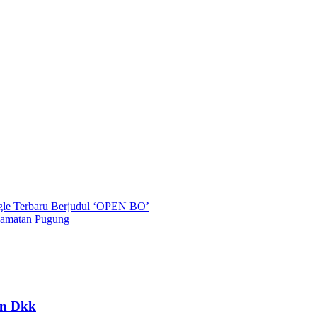
ngle Terbaru Berjudul ‘OPEN BO’
camatan Pugung
en Dkk