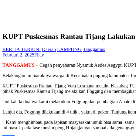
KUPT Puskesmas Rantau Tijang Lakukan 
BERITA TERKINI
Daerah
LAMPUNG
Tanggamus
Februari 2, 2025
Fijay
TANGGAMUS
– Cegah penyebaran Nyamuk Aedes Aegypti KUPT Pu
Belakangan ini maraknya warga di Kecamatan pugung kabupaten Ta
KUPT Puskesmas Rantau Tijang Vera Lesmana melalui Kasubag TU M
pihak Puskesmas Rantau Tijang melakukan Fogging dan membagikan 
“ini kali keduanya kami melakukan Fogging dan pembagian Abate di s
Lanjut dia, Fogging dilakukan di 4 titik . yakni di pekon Tanjung k
” Kami menghimbau pada lapisan masyarakat untuk bisa sama -sama me
ini masuk pada fase musim peng Hujan,jangan sampai ada genang-ge