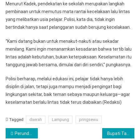
Menurut Kadek, pendekatan ke sekolah merupakan langkah
pembinaan untuk memutus mata rantai kecelakaan lalu lintas
yang melibatkan usia pelajar. Polisi, kata dia, tidak ingin
bertindak hanya saat pelanggaran sudah berujung kecelakaan.
“Kami datang bukan untuk menakut-nakuti atau sekadar
menilang. Kami ingin menanamkan kesadaran bahwa tertib lalu
lintas adalah kebutuhan, bukan keterpaksaan. Keselamatan itu
tanggung jawab bersama, dimulai dari diri sendiri,” pungkasnya.
Polisi berharap, melalui edukasi ini, pelajar tidak hanya lebih
disiplin di jalan, tetapi juga mampu menjadi pengingat bagi
lingkungan sekitar, baik teman sebaya maupun keluarga—agar
keselamatan berlalu lintas tidak terus diabaikan.(Redaksi)
Tagged
daerah
Lampung
pringsewu
Navigasi
Perundungan Brutal di SMPN 21 Pesawaran, Korban Dipiting, Dibanting, hingga Dilecehkan
Bupati Tanggamus Pimpin Rapat Persiapan Pembangunan RSUD di Talangpadang