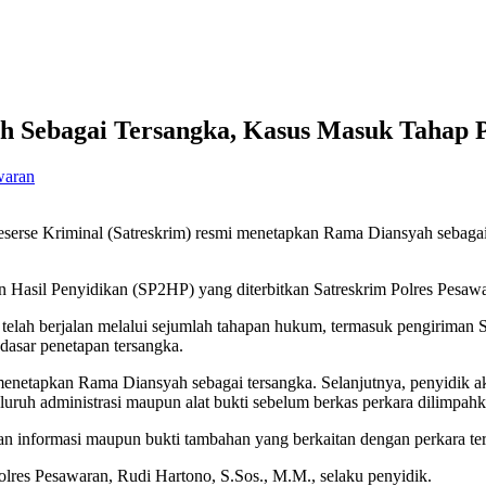
h Sebagai Tersangka, Kasus Masuk Tahap 
waran
eserse Kriminal (Satreskrim) resmi menetapkan Rama Diansyah sebaga
 Hasil Penyidikan (SP2HP) yang diterbitkan Satreskrim Polres Pesawa
n telah berjalan melalui sejumlah tahapan hukum, termasuk pengirima
dasar penetapan tersangka.
k menetapkan Rama Diansyah sebagai tersangka. Selanjutnya, penyidik
uruh administrasi maupun alat bukti sebelum berkas perkara dilimpahk
n informasi maupun bukti tambahan yang berkaitan dengan perkara te
olres Pesawaran, Rudi Hartono, S.Sos., M.M., selaku penyidik.