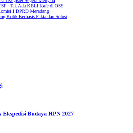
asan Register Segera Menyala
TSP : Tak Ada KBLI Kafe di OSS
Komisi 1 DPRD Meradang
 Kritik Berbasis Fakta dan Solusi
i
k Ekspedisi Budaya HPN 2027