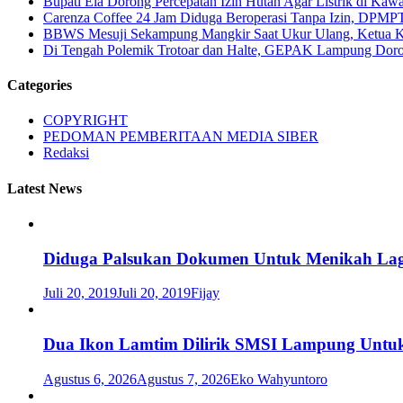
Bupati Ela Dorong Percepatan Izin Hutan Agar Listrik di Kaw
Carenza Coffee 24 Jam Diduga Beroperasi Tanpa Izin, DPMP
BBWS Mesuji Sekampung Mangkir Saat Ukur Ulang, Ketua 
Di Tengah Polemik Trotoar dan Halte, GEPAK Lampung Dorong
Categories
COPYRIGHT
PEDOMAN PEMBERITAAN MEDIA SIBER
Redaksi
Latest News
Diduga Palsukan Dokumen Untuk Menikah Lag
Juli 20, 2019
Juli 20, 2019
Fijay
Dua Ikon Lamtim Dilirik SMSI Lampung Untu
Agustus 6, 2026
Agustus 7, 2026
Eko Wahyuntoro