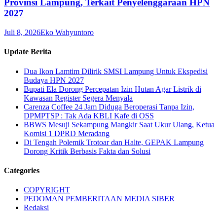
Provinsi Lampung, Terkait Penyelenggaraan HPN
2027
Juli 8, 2026
Eko Wahyuntoro
Update Berita
Dua Ikon Lamtim Dilirik SMSI Lampung Untuk Ekspedisi
Budaya HPN 2027
Bupati Ela Dorong Percepatan Izin Hutan Agar Listrik di
Kawasan Register Segera Menyala
Carenza Coffee 24 Jam Diduga Beroperasi Tanpa Izin,
DPMPTSP : Tak Ada KBLI Kafe di OSS
BBWS Mesuji Sekampung Mangkir Saat Ukur Ulang, Ketua
Komisi 1 DPRD Meradang
Di Tengah Polemik Trotoar dan Halte, GEPAK Lampung
Dorong Kritik Berbasis Fakta dan Solusi
Categories
COPYRIGHT
PEDOMAN PEMBERITAAN MEDIA SIBER
Redaksi