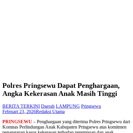
Polres Pringsewu Dapat Penghargaan,
Angka Kekerasan Anak Masih Tinggi
BERITA TERKINI
Daerah
LAMPUNG
Pringsewu
Februari 23, 2026
Redaksi Utama
PRINGSEWU
– Penghargaan yang diterima Polres Pringsewu dari
Komnas Perlindungan Anak Kabupaten Pringsewu atas komitmen
penanganan kasus kekerasan terhadap perempuan dan anak