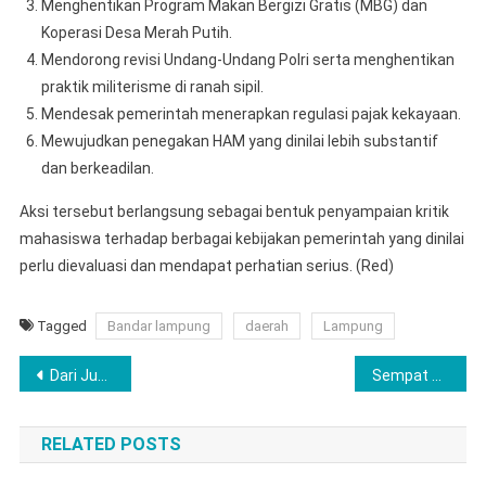
Menghentikan Program Makan Bergizi Gratis (MBG) dan
Koperasi Desa Merah Putih.
Mendorong revisi Undang-Undang Polri serta menghentikan
praktik militerisme di ranah sipil.
Mendesak pemerintah menerapkan regulasi pajak kekayaan.
Mewujudkan penegakan HAM yang dinilai lebih substantif
dan berkeadilan.
Aksi tersebut berlangsung sebagai bentuk penyampaian kritik
mahasiswa terhadap berbagai kebijakan pemerintah yang dinilai
perlu dievaluasi dan mendapat perhatian serius. (Red)
Tagged
Bandar lampung
daerah
Lampung
Navigasi
Dari Judol hingga Narkoba, Kasus Remaja Pringsewu Kini Masuk Meja Jaksa
Sempat Adu Banteng di Jalan, Berakhir Salaman di Ruang Mediasi
pos
RELATED POSTS