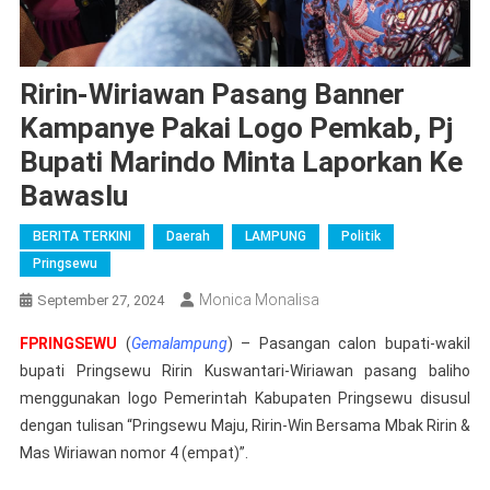
Ririn-Wiriawan Pasang Banner
Kampanye Pakai Logo Pemkab, Pj
Bupati Marindo Minta Laporkan Ke
Bawaslu
BERITA TERKINI
Daerah
LAMPUNG
Politik
Pringsewu
Monica Monalisa
September 27, 2024
FPRINGSEWU
(
Gemalampung
) – Pasangan calon bupati-wakil
bupati Pringsewu Ririn Kuswantari-Wiriawan pasang baliho
menggunakan logo Pemerintah Kabupaten Pringsewu disusul
dengan tulisan “Pringsewu Maju, Ririn-Win Bersama Mbak Ririn &
Mas Wiriawan nomor 4 (empat)”.