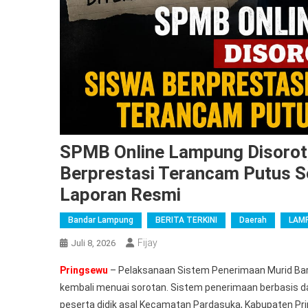
SPMB Online Lampung Disorot
Berprestasi Terancam Putus S
Laporan Resmi
Bandar Lampung
BERITA TERKINI
Daerah
LAM
Fijay
Juli 8, 2026
Pringsewu
– Pelaksanaan Sistem Penerimaan Murid Bar
kembali menuai sorotan. Sistem penerimaan berbasis d
peserta didik asal Kecamatan Pardasuka, Kabupaten Pri