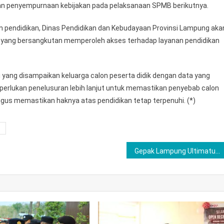
an penyempurnaan kebijakan pada pelaksanaan SPMB berikutnya.
n pendidikan, Dinas Pendidikan dan Kebudayaan Provinsi Lampung aka
n yang bersangkutan memperoleh akses terhadap layanan pendidikan
 yang disampaikan keluarga calon peserta didik dengan data yang
 diperlukan penelusuran lebih lanjut untuk memastikan penyebab calon
igus memastikan haknya atas pendidikan tetap terpenuhi. (*)
u
Gepak Lampung Ultimatum KPU Pringsewu, Siap Bawa ke DKPP hingga Aparat Penegak Hukum