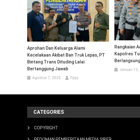
Rangkaian A
Aprohan Dan Keluarga Alami
Kapolres Tu
Kecelakaan Akibat Ban Truk Lepas, PT
Berlangsung
Bintang Trans Dituding Lalai
Bertanggung Jawab
Januari 13,
Agustus 7, 2025
Fijay
CATEGORIES
COPYRIGHT
PEDOMAN PEMBERITAAN MEDIA SIBER