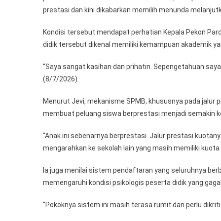
prestasi dan kini dikabarkan memilih menunda melanjutk
Kondisi tersebut mendapat perhatian Kepala Pekon Parda
didik tersebut dikenal memiliki kemampuan akademik ya
“Saya sangat kasihan dan prihatin. Sepengetahuan saya, 
(8/7/2026).
Menurut Jevi, mekanisme SPMB, khususnya pada jalur prest
membuat peluang siswa berprestasi menjadi semakin ke
“Anak ini sebenarnya berprestasi. Jalur prestasi kuotanya
mengarahkan ke sekolah lain yang masih memiliki kuota 
Ia juga menilai sistem pendaftaran yang seluruhnya be
memengaruhi kondisi psikologis peserta didik yang gaga
“Pokoknya sistem ini masih terasa rumit dan perlu dikr