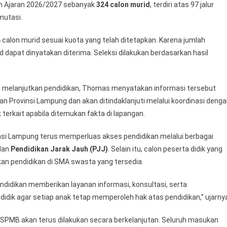
n Ajaran 2026/2027 sebanyak
324 calon murid
, terdiri atas 97 jalur
 mutasi.
 calon murid sesuai kuota yang telah ditetapkan. Karena jumlah
d dapat dinyatakan diterima. Seleksi dilakukan berdasarkan hasil
um melanjutkan pendidikan, Thomas menyatakan informasi tersebut
n Provinsi Lampung dan akan ditindaklanjuti melalui koordinasi deng
 terkait apabila ditemukan fakta di lapangan.
si Lampung terus memperluas akses pendidikan melalui berbagai
dan
Pendidikan Jarak Jauh (PJJ)
. Selain itu, calon peserta didik yang
tkan pendidikan di SMA swasta yang tersedia.
didikan memberikan layanan informasi, konsultasi, serta
dik agar setiap anak tetap memperoleh hak atas pendidikan,” ujarny
MB akan terus dilakukan secara berkelanjutan. Seluruh masukan