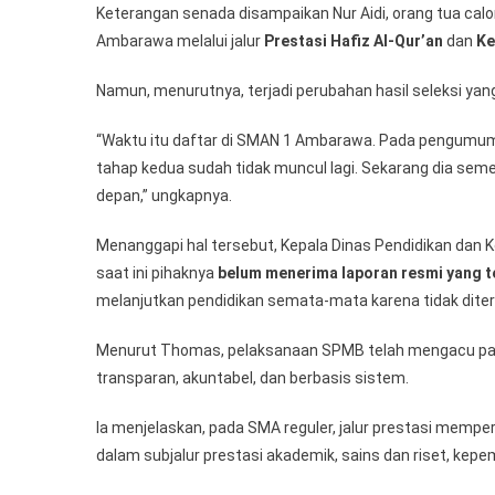
Keterangan senada disampaikan Nur Aidi, orang tua cal
Ambarawa melalui jalur
Prestasi Hafiz Al-Qur’an
dan
Ke
Namun, menurutnya, terjadi perubahan hasil seleksi y
“Waktu itu daftar di SMAN 1 Ambarawa. Pada pengumu
tahap kedua sudah tidak muncul lagi. Sekarang dia sem
depan,” ungkapnya.
Menanggapi hal tersebut, Kepala Dinas Pendidikan dan
saat ini pihaknya
belum menerima laporan resmi yang te
melanjutkan pendidikan semata-mata karena tidak diteri
Menurut Thomas, pelaksanaan SPMB telah mengacu pada
transparan, akuntabel, dan berbasis sistem.
Ia menjelaskan, pada SMA reguler, jalur prestasi mempe
dalam subjalur prestasi akademik, sains dan riset, kepem