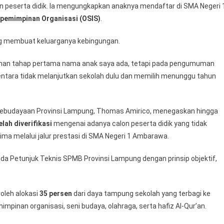
on peserta didik. Ia mengungkapkan anaknya mendaftar di SMA Negeri 
pemimpinan Organisasi (OSIS)
.
ang membuat keluarganya kebingungan.
man tahap pertama nama anak saya ada, tetapi pada pengumuman
entara tidak melanjutkan sekolah dulu dan memilih menunggu tahun
 Kebudayaan Provinsi Lampung, Thomas Amirico, menegaskan hingga
lah diverifikasi
mengenai adanya calon peserta didik yang tidak
ma melalui jalur prestasi di SMA Negeri 1 Ambarawa.
 Petunjuk Teknis SPMB Provinsi Lampung dengan prinsip objektif,
roleh alokasi
35 persen
dari daya tampung sekolah yang terbagi ke
impinan organisasi, seni budaya, olahraga, serta hafiz Al-Qur’an.