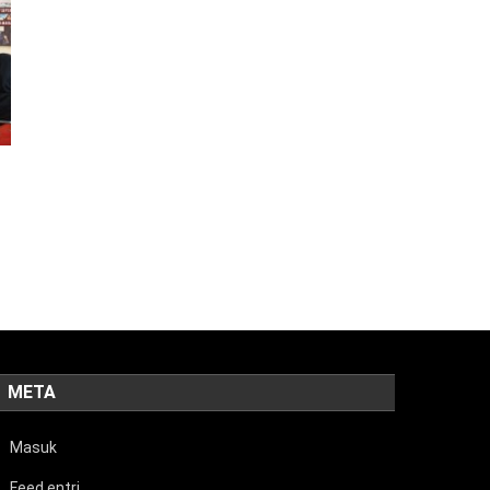
META
Masuk
Feed entri