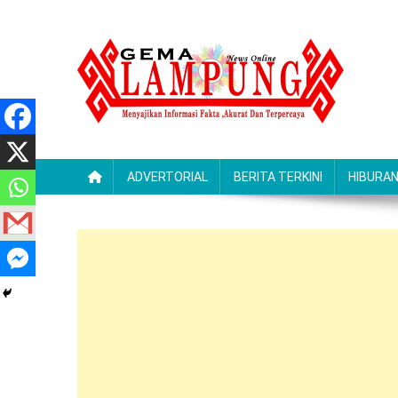
Skip
to
content
Gemalampung
Menyajikan Informasi Fakta ,Akurat Dan Terpercaya
ADVERTORIAL
BERITA TERKINI
HIBURA