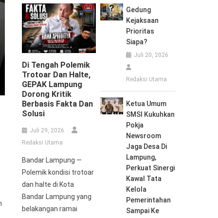
Gedung
Kejaksaan
Prioritas
Siapa?
Juli 20, 2026
Di Tengah Polemik
Trotoar Dan Halte,
Redaksi Utama
GEPAK Lampung
Dorong Kritik
Berbasis Fakta Dan
Ketua Umum
Solusi
SMSI Kukuhkan
Pokja
Juli 29, 2026
Newsroom
Redaksi Utama
Jaga Desa Di
Lampung,
Bandar Lampung —
Perkuat Sinergi
Polemik kondisi trotoar
Kawal Tata
dan halte di Kota
Kelola
Bandar Lampung yang
Pemerintahan
n
belakangan ramai
Sampai Ke