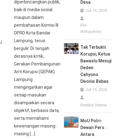
diperbincangkan publik,
Desa
baik di media sosial
Juli 16, 2026
maupun dalam
pembahasan Komisi III
Eko
Wahyuntoro
DPRD Kota Bandar
Lampung, terus
u
Tak Terbukti
bergulir. Di tengah
Korupsi, Ketua
derasnya kritik,
Bawaslu Mesuji
Gerakan Pembangunan
Deden
Anti Korupsi (GEPAK)
Cahyono
Lampung
Divonis Bebas
mengingatkan agar
Juli 15, 2026
setiap masukan
disampaikan secara
Redaksi Utama
objektif, berbasis data,
serta memahami
MoU Polri-
kewenangan masing-
Dewan Pers :
masing […]
Antara