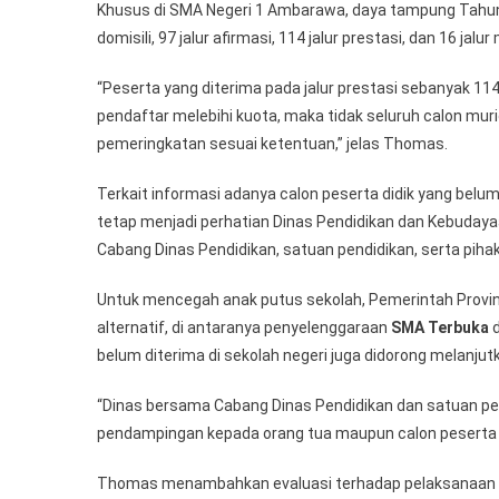
Khusus di SMA Negeri 1 Ambarawa, daya tampung Tahu
domisili, 97 jalur afirmasi, 114 jalur prestasi, dan 16 jalur
“Peserta yang diterima pada jalur prestasi sebanyak 114
pendaftar melebihi kuota, maka tidak seluruh calon muri
pemeringkatan sesuai ketentuan,” jelas Thomas.
Terkait informasi adanya calon peserta didik yang bel
tetap menjadi perhatian Dinas Pendidikan dan Kebudayaa
Cabang Dinas Pendidikan, satuan pendidikan, serta pihak
Untuk mencegah anak putus sekolah, Pemerintah Provin
alternatif, di antaranya penyelenggaraan
SMA Terbuka
belum diterima di sekolah negeri juga didorong melanju
“Dinas bersama Cabang Dinas Pendidikan dan satuan pen
pendampingan kepada orang tua maupun calon peserta di
Thomas menambahkan evaluasi terhadap pelaksanaan SP