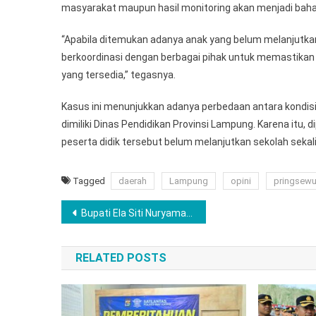
masyarakat maupun hasil monitoring akan menjadi bah
“Apabila ditemukan adanya anak yang belum melanjutka
berkoordinasi dengan berbagai pihak untuk memastika
yang tersedia,” tegasnya.
Kasus ini menunjukkan adanya perbedaan antara kondisi
dimiliki Dinas Pendidikan Provinsi Lampung. Karena itu,
peserta didik tersebut belum melanjutkan sekolah sekal
Tagged
daerah
Lampung
opini
pringsew
Navigasi
Bupati Ela Siti Nuryamah Kunjungan Kerja Asosiasi Petani Tembakau Indonesia Lampung Timur
pos
RELATED POSTS