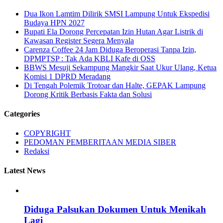
Dua Ikon Lamtim Dilirik SMSI Lampung Untuk Ekspedisi
Budaya HPN 2027
Bupati Ela Dorong Percepatan Izin Hutan Agar Listrik di
Kawasan Register Segera Menyala
Carenza Coffee 24 Jam Diduga Beroperasi Tanpa Izin,
DPMPTSP : Tak Ada KBLI Kafe di OSS
BBWS Mesuji Sekampung Mangkir Saat Ukur Ulang, Ketua
Komisi 1 DPRD Meradang
Di Tengah Polemik Trotoar dan Halte, GEPAK Lampung
Dorong Kritik Berbasis Fakta dan Solusi
Categories
COPYRIGHT
PEDOMAN PEMBERITAAN MEDIA SIBER
Redaksi
Latest News
Diduga Palsukan Dokumen Untuk Menikah
Lagi