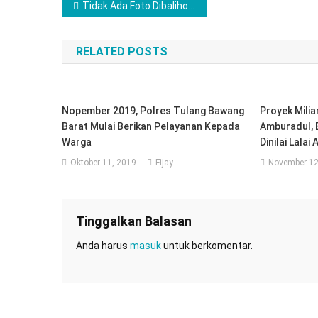
Navigasi
Tidak Ada Foto Dibaliho, Wakil Walikota Metro Kecewa
pos
RELATED POSTS
Nopember 2019, Polres Tulang Bawang
Proyek Milia
Barat Mulai Berikan Pelayanan Kepada
Amburadul,
Warga
Dinilai Lalai
Oktober 11, 2019
Fijay
November 12
Tinggalkan Balasan
Anda harus
masuk
untuk berkomentar.