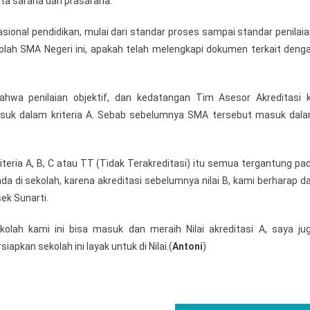
rta sarana dan prasarana.
ional pendidikan, mulai dari standar proses sampai standar penilaia
kolah SMA Negeri ini, apakah telah melengkapi dokumen terkait deng
hwa penilaian objektif, dan kedatangan Tim Asesor Akreditasi 
asuk dalam kriteria A. Sebab sebelumnya SMA tersebut masuk dal
 kriteria A, B, C atau TT (Tidak Terakreditasi) itu semua tergantung pa
da di sekolah, karena akreditasi sebelumnya nilai B, kami berharap d
ek Sunarti.
olah kami ini bisa masuk dan meraih Nilai akreditasi A, saya ju
kan sekolah ini layak untuk di Nilai.(
Antoni
)