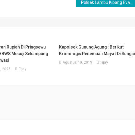
Polsek Lambu Kibang Evakuasi Mayat Seorang Kakek Yang Tergantung di Gudang
ran Rupiah Di Pringsewu
Kapolsek Gunung Agung : Berikut
 BBWS Mesuji Sekampung
Kronologis Penemuan Mayat Di Sungai
 Awasi
Agustus 10, 2019
Fijay
, 2025
Fijay