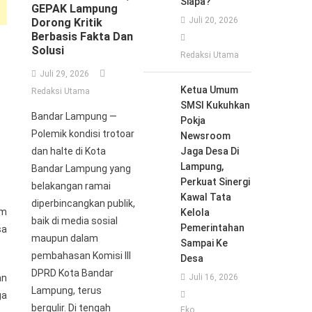
Siapa?
GEPAK Lampung
Juli 20, 2026
Dorong Kritik
Berbasis Fakta Dan
Solusi
Redaksi Utama
Juli 29, 2026
Ketua Umum
Redaksi Utama
SMSI Kukuhkan
Bandar Lampung —
Pokja
Polemik kondisi trotoar
Newsroom
dan halte di Kota
Jaga Desa Di
Lampung,
Bandar Lampung yang
Perkuat Sinergi
belakangan ramai
Kawal Tata
diperbincangkan publik,
am
Kelola
baik di media sosial
Pemerintahan
sa
maupun dalam
Sampai Ke
pembahasan Komisi III
Desa
DPRD Kota Bandar
an
Juli 16, 2026
Lampung, terus
ga
bergulir. Di tengah
Eko