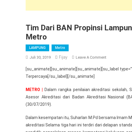
Tim Dari BAN Propinsi Lampun
Metro
LAMPUNG
Metro
Fijay
On
Juli 30, 2019
Leave A Comment
Tim
[su_animate][su_animate][su_animate][su_label type=
Dari
Terpercaya[/su_label][/su_animate]
BAN
Propinsi
METRO |
Dalam rangka penilaian akreditasi sekolah
Lampung
Asesor Akreditasi dari Badan Akreditasi Nasional 
Lakukan
(30/07/2019).
Penilaian
SMA
Dalam kesempatan itu, Suharlan M.Pd bersama Imam Mus
N
akreditasi Selama tiga hari ini terdiri dari delapan stan
6
Kota