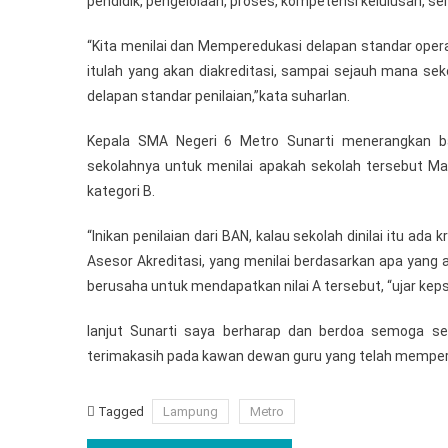
pendidik, pengelolaan, proses, kompetensi kelulusan, se
Metro
“Kita menilai dan Memperedukasi delapan standar operas
itulah yang akan diakreditasi, sampai sejauh mana se
delapan standar penilaian,”kata suharlan.
Kepala SMA Negeri 6 Metro Sunarti menerangkan ba
sekolahnya untuk menilai apakah sekolah tersebut M
kategori B.
“Inikan penilaian dari BAN, kalau sekolah dinilai itu ada
Asesor Akreditasi, yang menilai berdasarkan apa yang a
berusaha untuk mendapatkan nilai A tersebut, “ujar keps
lanjut Sunarti saya berharap dan berdoa semoga sek
terimakasih pada kawan dewan guru yang telah mempersiap
Tagged
Lampung
Metro