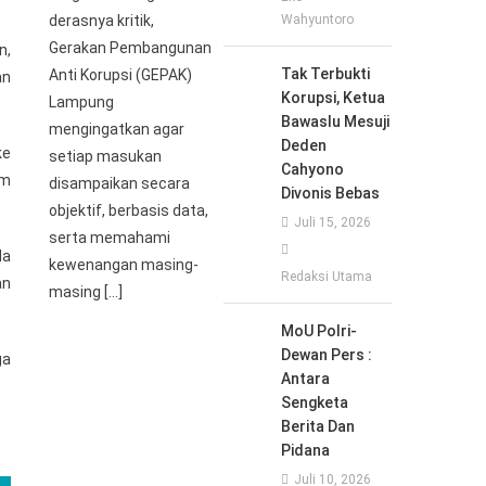
derasnya kritik,
Wahyuntoro
Gerakan Pembangunan
n,
Tak Terbukti
Anti Korupsi (GEPAK)
an
Korupsi, Ketua
Lampung
Bawaslu Mesuji
mengingatkan agar
Deden
ke
setiap masukan
Cahyono
am
disampaikan secara
Divonis Bebas
objektif, berbasis data,
Juli 15, 2026
serta memahami
da
kewenangan masing-
Redaksi Utama
an
masing […]
MoU Polri-
Dewan Pers :
ga
Antara
Sengketa
Berita Dan
Pidana
Juli 10, 2026