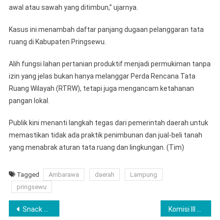
awal atau sawah yang ditimbun,” ujarnya.
Kasus ini menambah daftar panjang dugaan pelanggaran tata
ruang di Kabupaten Pringsewu.
Alih fungsi lahan pertanian produktif menjadi permukiman tanpa
izin yang jelas bukan hanya melanggar Perda Rencana Tata
Ruang Wilayah (RTRW), tetapi juga mengancam ketahanan
pangan lokal.
Publik kini menanti langkah tegas dari pemerintah daerah untuk
memastikan tidak ada praktik penimbunan dan jual-beli tanah
yang menabrak aturan tata ruang dan lingkungan. (Tim)
Tagged
Ambarawa
daerah
Lampung
pringsewu
Navigasi
Snack Mewah, Plafon Bocor! Gedung DPRD Pringsewu Simbol Ironic Efisiensi Anggaran
Komisi III DPRD Pringsewu Akan Hearing Soal Dugaan Alih Fungsi Lahan di Ambarawa