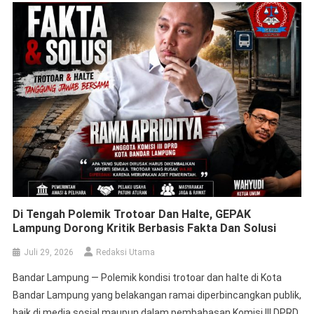
Di Tengah Polemik Trotoar Dan Halte, GEPAK
Lampung Dorong Kritik Berbasis Fakta Dan Solusi
Juli 29, 2026
Redaksi Utama
Bandar Lampung — Polemik kondisi trotoar dan halte di Kota
Bandar Lampung yang belakangan ramai diperbincangkan publik,
baik di media sosial maupun dalam pembahasan Komisi III DPRD
Kota Bandar Lampung, terus bergulir. Di tengah derasnya kritik,
Gerakan Pembangunan Anti Korupsi (GEPAK) Lampung
mengingatkan agar setiap masukan disampaikan secara
objektif, berbasis data, serta memahami kewenangan masing-
masing […]
Gedung Kejaksaan Prioritas Siapa?