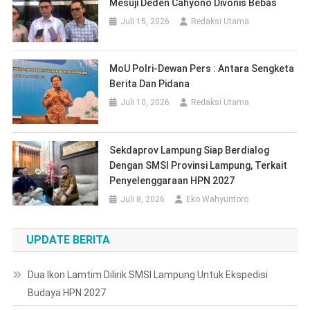
Sekdaprov Lampung Siap Berdialog
Dengan SMSI Provinsi Lampung, Terkait
Penyelenggaraan HPN 2027
Juli 8, 2026
Eko Wahyuntoro
UPDATE BERITA
Dua Ikon Lamtim Dilirik SMSI Lampung Untuk Ekspedisi
Budaya HPN 2027
Bupati Ela Dorong Percepatan Izin Hutan Agar Listrik di
Kawasan Register Segera Menyala
Carenza Coffee 24 Jam Diduga Beroperasi Tanpa Izin,
DPMPTSP : Tak Ada KBLI Kafe di OSS
BBWS Mesuji Sekampung Mangkir Saat Ukur Ulang, Ketua
Komisi 1 DPRD Meradang