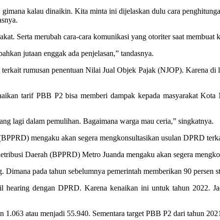
en, gimana kalau dinaikin. Kita minta ini dijelaskan dulu cara penghit
asnya.
akat. Serta merubah cara-cara komunikasi yang otoriter saat membuat k
 bahkan jutaan enggak ada penjelasan,” tandasnya.
 terkait rumusan penentuan Nilai Jual Objek Pajak (NJOP). Karena di
ikan tarif PBB P2 bisa memberi dampak kepada masyarakat Kota Metr
ng lagi dalam pemulihan. Bagaimana warga mau ceria,” singkatnya.
 (BPPRD) mengaku akan segera mengkonsultasikan usulan DPRD terkai
tribusi Daerah (BPPRD) Metro Juanda mengaku akan segera mengkons
ng. Dimana pada tahun sebelumnya pemerintah memberikan 90 persen st
sil hearing dengan DPRD. Karena kenaikan ini untuk tahun 2022. Jadi
n 1.063 atau menjadi 55.940. Sementara target PBB P2 dari tahun 2021