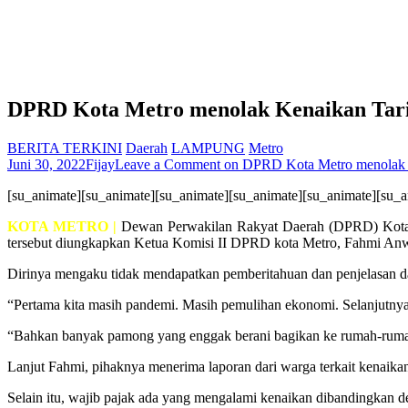
DPRD Kota Metro menolak Kenaikan Tari
BERITA TERKINI
Daerah
LAMPUNG
Metro
Juni 30, 2022
Fijay
Leave a Comment
on DPRD Kota Metro menolak 
[su_animate][su_animate][su_animate][su_animate][su_animate][su_a
KOTA METRO |
Dewan Perwakilan Rakyat Daerah (DPRD) Kota Me
tersebut diungkapkan Ketua Komisi II DPRD kota Metro, Fahmi Anw
Dirinya mengaku tidak mendapatkan pemberitahuan dan penjelasan dari
“Pertama kita masih pandemi. Masih pemulihan ekonomi. Selanjutnya 
“Bahkan banyak pamong yang enggak berani bagikan ke rumah-rumah
Lanjut Fahmi, pihaknya menerima laporan dari warga terkait kenaikan 
Selain itu, wajib pajak ada yang mengalami kenaikan dibandingkan