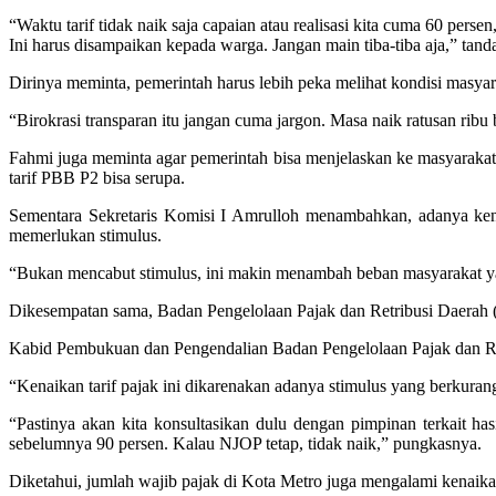
“Waktu tarif tidak naik saja capaian atau realisasi kita cuma 60 pers
Ini harus disampaikan kepada warga. Jangan main tiba-tiba aja,” tand
Dirinya meminta, pemerintah harus lebih peka melihat kondisi masyar
“Birokrasi transparan itu jangan cuma jargon. Masa naik ratusan ribu
Fahmi juga meminta agar pemerintah bisa menjelaskan ke masyarakat
tarif PBB P2 bisa serupa.
Sementara Sekretaris Komisi I Amrulloh menambahkan, adanya kena
memerlukan stimulus.
“Bukan mencabut stimulus, ini makin menambah beban masyarakat ya
Dikesempatan sama, Badan Pengelolaan Pajak dan Retribusi Daerah
Kabid Pembukuan dan Pengendalian Badan Pengelolaan Pajak dan Re
“Kenaikan tarif pajak ini dikarenakan adanya stimulus yang berkura
“Pastinya akan kita konsultasikan dulu dengan pimpinan terkait ha
sebelumnya 90 persen. Kalau NJOP tetap, tidak naik,” pungkasnya.
Diketahui, jumlah wajib pajak di Kota Metro juga mengalami kenaika