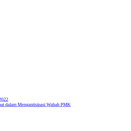
2022
at dalam Mengantisipasi Wabah PMK