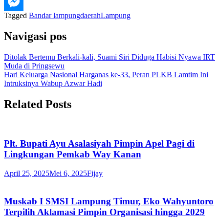
Tagged
Bandar lampung
daerah
Lampung
Navigasi pos
Ditolak Bertemu Berkali-kali, Suami Siri Diduga Habisi Nyawa IRT
Muda di Pringsewu
Hari Keluarga Nasional Harganas ke-33, Peran PLKB Lamtim Ini
Intruksinya Wabup Azwar Hadi
Related Posts
Plt. Bupati Ayu Asalasiyah Pimpin Apel Pagi di
Lingkungan Pemkab Way Kanan
April 25, 2025
Mei 6, 2025
Fijay
Muskab I SMSI Lampung Timur, Eko Wahyuntoro
Terpilih Aklamasi Pimpin Organisasi hingga 2029