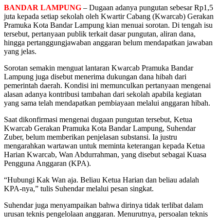
BANDAR LAMPUNG
– Dugaan adanya pungutan sebesar Rp1,5
juta kepada setiap sekolah oleh Kwartir Cabang (Kwarcab) Gerakan
Pramuka Kota Bandar Lampung kian menuai sorotan. Di tengah isu
tersebut, pertanyaan publik terkait dasar pungutan, aliran dana,
hingga pertanggungjawaban anggaran belum mendapatkan jawaban
yang jelas.
Sorotan semakin menguat lantaran Kwarcab Pramuka Bandar
Lampung juga disebut menerima dukungan dana hibah dari
pemerintah daerah. Kondisi ini memunculkan pertanyaan mengenai
alasan adanya kontribusi tambahan dari sekolah apabila kegiatan
yang sama telah mendapatkan pembiayaan melalui anggaran hibah.
Saat dikonfirmasi mengenai dugaan pungutan tersebut, Ketua
Kwarcab Gerakan Pramuka Kota Bandar Lampung, Suhendar
Zuber, belum memberikan penjelasan substansi. Ia justru
mengarahkan wartawan untuk meminta keterangan kepada Ketua
Harian Kwarcab, Wan Abdurrahman, yang disebut sebagai Kuasa
Pengguna Anggaran (KPA).
“Hubungi Kak Wan aja. Beliau Ketua Harian dan beliau adalah
KPA-nya,” tulis Suhendar melalui pesan singkat.
Suhendar juga menyampaikan bahwa dirinya tidak terlibat dalam
urusan teknis pengelolaan anggaran. Menurutnya, persoalan teknis