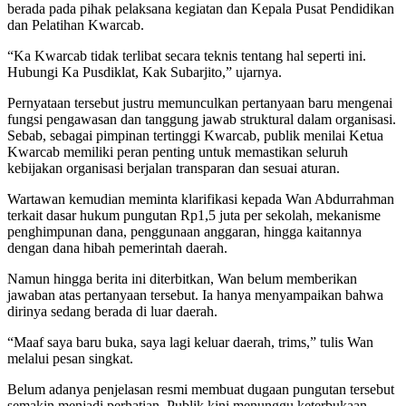
berada pada pihak pelaksana kegiatan dan Kepala Pusat Pendidikan
dan Pelatihan Kwarcab.
“Ka Kwarcab tidak terlibat secara teknis tentang hal seperti ini.
Hubungi Ka Pusdiklat, Kak Subarjito,” ujarnya.
Pernyataan tersebut justru memunculkan pertanyaan baru mengenai
fungsi pengawasan dan tanggung jawab struktural dalam organisasi.
Sebab, sebagai pimpinan tertinggi Kwarcab, publik menilai Ketua
Kwarcab memiliki peran penting untuk memastikan seluruh
kebijakan organisasi berjalan transparan dan sesuai aturan.
Wartawan kemudian meminta klarifikasi kepada Wan Abdurrahman
terkait dasar hukum pungutan Rp1,5 juta per sekolah, mekanisme
penghimpunan dana, penggunaan anggaran, hingga kaitannya
dengan dana hibah pemerintah daerah.
Namun hingga berita ini diterbitkan, Wan belum memberikan
jawaban atas pertanyaan tersebut. Ia hanya menyampaikan bahwa
dirinya sedang berada di luar daerah.
“Maaf saya baru buka, saya lagi keluar daerah, trims,” tulis Wan
melalui pesan singkat.
Belum adanya penjelasan resmi membuat dugaan pungutan tersebut
semakin menjadi perhatian. Publik kini menunggu keterbukaan