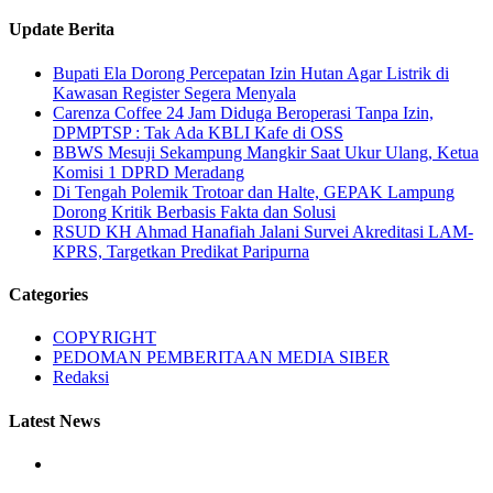
Update Berita
Bupati Ela Dorong Percepatan Izin Hutan Agar Listrik di
Kawasan Register Segera Menyala
Carenza Coffee 24 Jam Diduga Beroperasi Tanpa Izin,
DPMPTSP : Tak Ada KBLI Kafe di OSS
BBWS Mesuji Sekampung Mangkir Saat Ukur Ulang, Ketua
Komisi 1 DPRD Meradang
Di Tengah Polemik Trotoar dan Halte, GEPAK Lampung
Dorong Kritik Berbasis Fakta dan Solusi
RSUD KH Ahmad Hanafiah Jalani Survei Akreditasi LAM-
KPRS, Targetkan Predikat Paripurna
Categories
COPYRIGHT
PEDOMAN PEMBERITAAN MEDIA SIBER
Redaksi
Latest News