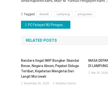
Ambil Kapolres Kami, AKBP M. Yunnus Pengayom Kami”, da
Tagged
daerah
Lampung
pringsewu
Navigasi
PC Fatayat NU Pringsewu Bagikan Ribuan Takjil Gratis
pos
RELATED POSTS
Bandara Ilegal IMIP Bongkar Skandal
MASA DEPAN
Besar, Negara Absen, Pejabat Diduga
DI LAMPUNG
Terlibat, Kejahatan Mengintai Dari
Mei 26, 2026
Langit Morowali
November 26, 2025
Redaksi Utama