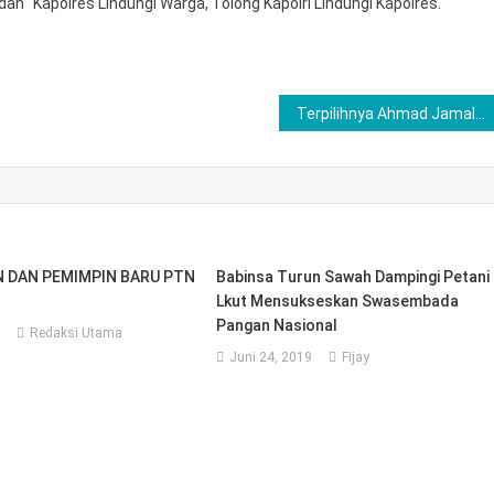
n “Kapolres Lindungi Warga, Tolong Kapolri Lindungi Kapolres.
Terpilihnya Ahmad Jamaludin sebagai Formateur HMI Cabang Pringsewu Dinilai Langgar AD/ART, BADKO dan PB HMI Diminta Bertindak
 DAN PEMIMPIN BARU PTN
Babinsa Turun Sawah Dampingi Petani
Lkut Mensukseskan Swasembada
Pangan Nasional
Redaksi Utama
Juni 24, 2019
Fijay