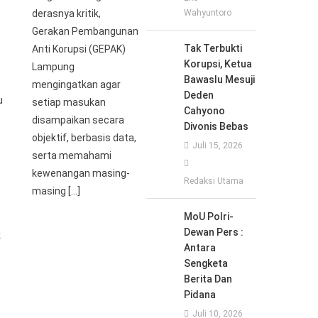
derasnya kritik,
Wahyuntoro
Gerakan Pembangunan
Tak Terbukti
Anti Korupsi (GEPAK)
Korupsi, Ketua
Lampung
Bawaslu Mesuji
mengingatkan agar
Deden
u
setiap masukan
Cahyono
disampaikan secara
Divonis Bebas
objektif, berbasis data,
Juli 15, 2026
serta memahami
kewenangan masing-
Redaksi Utama
masing […]
MoU Polri-
Dewan Pers :
k
Antara
Sengketa
Berita Dan
Pidana
Juli 10, 2026