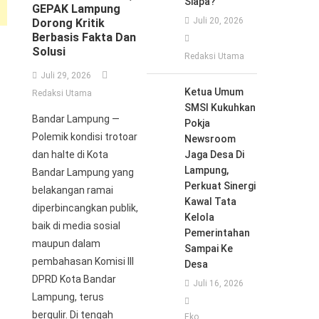
Siapa?
GEPAK Lampung
Juli 20, 2026
Dorong Kritik
Berbasis Fakta Dan
Solusi
Redaksi Utama
Juli 29, 2026
Ketua Umum
Redaksi Utama
SMSI Kukuhkan
Bandar Lampung —
Pokja
Polemik kondisi trotoar
Newsroom
dan halte di Kota
Jaga Desa Di
Lampung,
Bandar Lampung yang
Perkuat Sinergi
belakangan ramai
Kawal Tata
diperbincangkan publik,
Kelola
baik di media sosial
Pemerintahan
maupun dalam
Sampai Ke
pembahasan Komisi III
Desa
DPRD Kota Bandar
Juli 16, 2026
Lampung, terus
bergulir. Di tengah
Eko