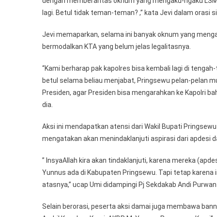
dengan memberantas oknum yang mengaku-ngaku LSM da
lagi. Betul tidak teman-teman? ,” kata Jevi dalam orasi s
Jevi memaparkan, selama ini banyak oknum yang menga
bermodalkan KTA yang belum jelas legalitasnya.
“Kami berharap pak kapolres bisa kembali lagi di tengah
betul selama beliau menjabat, Pringsewu pelan-pelan mu
Presiden, agar Presiden bisa mengarahkan ke Kapolri ba
dia.
Aksi ini mendapatkan atensi dari Wakil Bupati Pringsew
mengatakan akan menindaklanjuti aspirasi dari apdesi d
” InsyaAllah kira akan tindaklanjuti, karena mereka (apd
Yunnus ada di Kabupaten Pringsewu. Tapi tetap karena i
atasnya,” ucap Umi didampingi Pj Sekdakab Andi Purwan
Selain berorasi, peserta aksi damai juga membawa banner