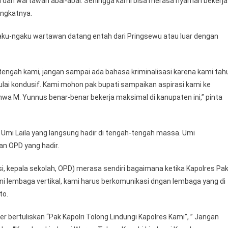
n wartawan abal-abal. Sehingga kami bisa merasa nyaman bekerja
ingkatnya.
ku-ngaku wartawan datang entah dari Pringsewu atau luar dengan
-tengah kami, jangan sampai ada bahasa kriminalisasi karena kami tah
lai kondusif. Kami mohon pak bupati sampaikan aspirasi kami ke
hwa M. Yunnus benar-benar bekerja maksimal di kanupaten ini,” pinta
u Umi Laila yang langsung hadir di tengah-tengah massa. Umi
an OPD yang hadir.
esi, kepala sekolah, OPD) merasa sendiri bagaimana ketika Kapolres Pa
ni lembaga vertikal, kami harus berkomunikasi dngan lembaga yang di
to.
 bertuliskan “Pak Kapolri Tolong Lindungi Kapolres Kami”, ” Jangan