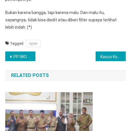
Bukan karena bangga, tapi karena malu. Dan malu itu,
sayangnya, tidak bisa diedit atau diberi filter supaya terlihat
lebih indah. (*)
Tagged
opini
Navigasi
PP IWO Tempuh Jalur Hukum, Bongkar Upaya Pengkaplingan Nama Organisasi
Kasus Korupsi Bimtek Pringsewu : LSM Bongkar Dugaan Peran Pengurus Apdesi, Kejari Diminta Tak ‘Tutup Mata’”
pos
RELATED POSTS