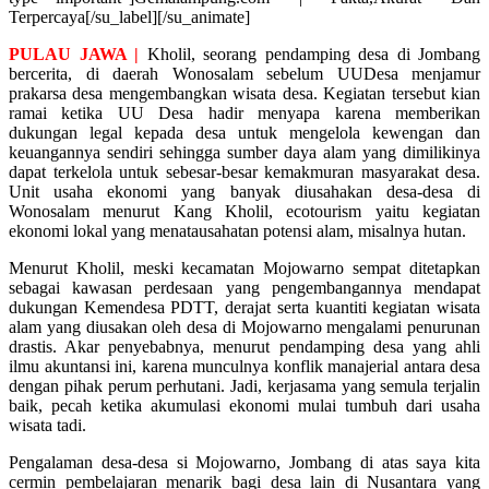
Terpercaya[/su_label][/su_animate]
PULAU JAWA |
Kholil, seorang pendamping desa di Jombang
bercerita, di daerah Wonosalam sebelum UUDesa menjamur
prakarsa desa mengembangkan wisata desa. Kegiatan tersebut kian
ramai ketika UU Desa hadir menyapa karena memberikan
dukungan legal kepada desa untuk mengelola kewengan dan
keuangannya sendiri sehingga sumber daya alam yang dimilikinya
dapat terkelola untuk sebesar-besar kemakmuran masyarakat desa.
Unit usaha ekonomi yang banyak diusahakan desa-desa di
Wonosalam menurut Kang Kholil, ecotourism yaitu kegiatan
ekonomi lokal yang menatausahatan potensi alam, misalnya hutan.
Menurut Kholil, meski kecamatan Mojowarno sempat ditetapkan
sebagai kawasan perdesaan yang pengembangannya mendapat
dukungan Kemendesa PDTT, derajat serta kuantiti kegiatan wisata
alam yang diusakan oleh desa di Mojowarno mengalami penurunan
drastis. Akar penyebabnya, menurut pendamping desa yang ahli
ilmu akuntansi ini, karena munculnya konflik manajerial antara desa
dengan pihak perum perhutani. Jadi, kerjasama yang semula terjalin
baik, pecah ketika akumulasi ekonomi mulai tumbuh dari usaha
wisata tadi.
Pengalaman desa-desa si Mojowarno, Jombang di atas saya kita
cermin pembelajaran menarik bagi desa lain di Nusantara yang