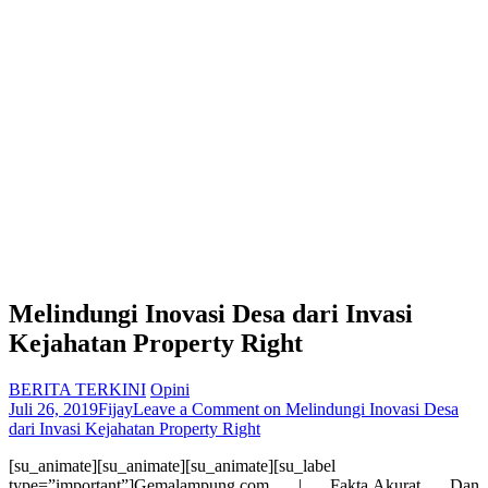
Melindungi Inovasi Desa dari Invasi
Kejahatan Property Right
BERITA TERKINI
Opini
Juli 26, 2019
Fijay
Leave a Comment
on Melindungi Inovasi Desa
dari Invasi Kejahatan Property Right
[su_animate][su_animate][su_animate][su_label
type=”important”]Gemalampung.com | Fakta,Akurat Dan