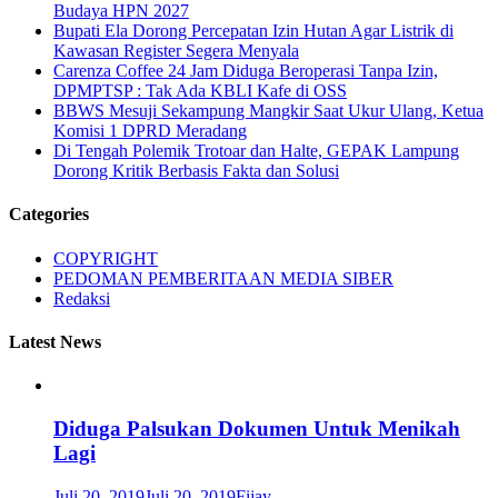
Budaya HPN 2027
Bupati Ela Dorong Percepatan Izin Hutan Agar Listrik di
Kawasan Register Segera Menyala
Carenza Coffee 24 Jam Diduga Beroperasi Tanpa Izin,
DPMPTSP : Tak Ada KBLI Kafe di OSS
BBWS Mesuji Sekampung Mangkir Saat Ukur Ulang, Ketua
Komisi 1 DPRD Meradang
Di Tengah Polemik Trotoar dan Halte, GEPAK Lampung
Dorong Kritik Berbasis Fakta dan Solusi
Categories
COPYRIGHT
PEDOMAN PEMBERITAAN MEDIA SIBER
Redaksi
Latest News
Diduga Palsukan Dokumen Untuk Menikah
Lagi
Juli 20, 2019
Juli 20, 2019
Fijay