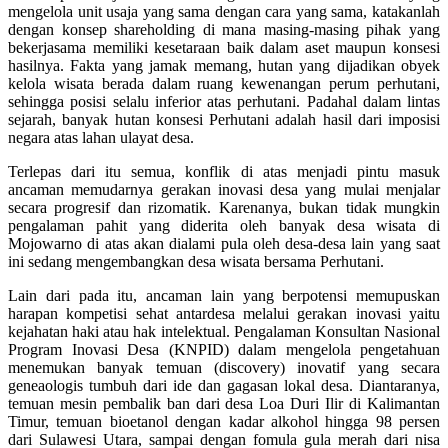
mengelola unit usaja yang sama dengan cara yang sama, katakanlah
dengan konsep shareholding di mana masing-masing pihak yang
bekerjasama memiliki kesetaraan baik dalam aset maupun konsesi
hasilnya. Fakta yang jamak memang, hutan yang dijadikan obyek
kelola wisata berada dalam ruang kewenangan perum perhutani,
sehingga posisi selalu inferior atas perhutani. Padahal dalam lintas
sejarah, banyak hutan konsesi Perhutani adalah hasil dari imposisi
negara atas lahan ulayat desa.
Terlepas dari itu semua, konflik di atas menjadi pintu masuk
ancaman memudarnya gerakan inovasi desa yang mulai menjalar
secara progresif dan rizomatik. Karenanya, bukan tidak mungkin
pengalaman pahit yang diderita oleh banyak desa wisata di
Mojowarno di atas akan dialami pula oleh desa-desa lain yang saat
ini sedang mengembangkan desa wisata bersama Perhutani.
Lain dari pada itu, ancaman lain yang berpotensi memupuskan
harapan kompetisi sehat antardesa melalui gerakan inovasi yaitu
kejahatan haki atau hak intelektual. Pengalaman Konsultan Nasional
Program Inovasi Desa (KNPID) dalam mengelola pengetahuan
menemukan banyak temuan (discovery) inovatif yang secara
geneaologis tumbuh dari ide dan gagasan lokal desa. Diantaranya,
temuan mesin pembalik ban dari desa Loa Duri Ilir di Kalimantan
Timur, temuan bioetanol dengan kadar alkohol hingga 98 persen
dari Sulawesi Utara, sampai dengan fomula gula merah dari nisa