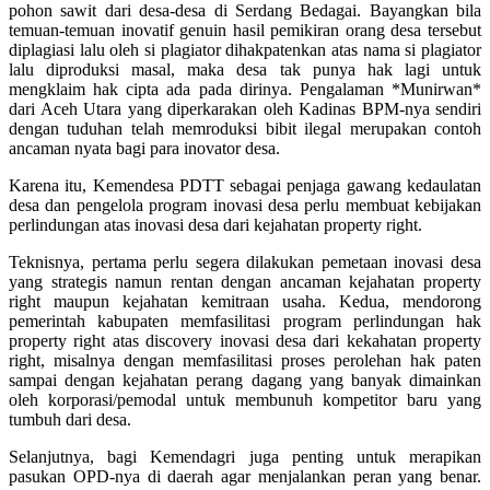
pohon sawit dari desa-desa di Serdang Bedagai. Bayangkan bila
temuan-temuan inovatif genuin hasil pemikiran orang desa tersebut
diplagiasi lalu oleh si plagiator dihakpatenkan atas nama si plagiator
lalu diproduksi masal, maka desa tak punya hak lagi untuk
mengklaim hak cipta ada pada dirinya. Pengalaman *Munirwan*
dari Aceh Utara yang diperkarakan oleh Kadinas BPM-nya sendiri
dengan tuduhan telah memroduksi bibit ilegal merupakan contoh
ancaman nyata bagi para inovator desa.
Karena itu, Kemendesa PDTT sebagai penjaga gawang kedaulatan
desa dan pengelola program inovasi desa perlu membuat kebijakan
perlindungan atas inovasi desa dari kejahatan property right.
Teknisnya, pertama perlu segera dilakukan pemetaan inovasi desa
yang strategis namun rentan dengan ancaman kejahatan property
right maupun kejahatan kemitraan usaha. Kedua, mendorong
pemerintah kabupaten memfasilitasi program perlindungan hak
property right atas discovery inovasi desa dari kekahatan property
right, misalnya dengan memfasilitasi proses perolehan hak paten
sampai dengan kejahatan perang dagang yang banyak dimainkan
oleh korporasi/pemodal untuk membunuh kompetitor baru yang
tumbuh dari desa.
Selanjutnya, bagi Kemendagri juga penting untuk merapikan
pasukan OPD-nya di daerah agar menjalankan peran yang benar.