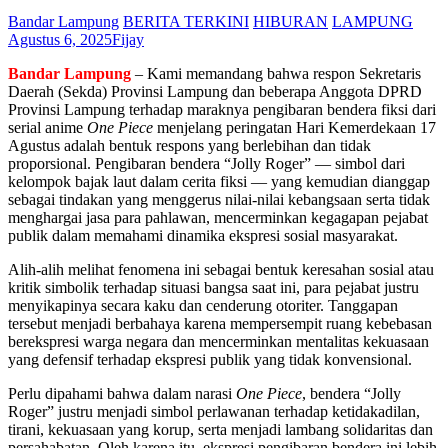
Bandar Lampung
BERITA TERKINI
HIBURAN
LAMPUNG
Agustus 6, 2025
Fijay
Bandar Lampung
– Kami memandang bahwa respon Sekretaris
Daerah (Sekda) Provinsi Lampung dan beberapa Anggota DPRD
Provinsi Lampung terhadap maraknya pengibaran bendera fiksi dari
serial anime
One Piece
menjelang peringatan Hari Kemerdekaan 17
Agustus adalah bentuk respons yang berlebihan dan tidak
proporsional. Pengibaran bendera “Jolly Roger” — simbol dari
kelompok bajak laut dalam cerita fiksi — yang kemudian dianggap
sebagai tindakan yang menggerus nilai-nilai kebangsaan serta tidak
menghargai jasa para pahlawan, mencerminkan kegagapan pejabat
publik dalam memahami dinamika ekspresi sosial masyarakat.
Alih-alih melihat fenomena ini sebagai bentuk keresahan sosial atau
kritik simbolik terhadap situasi bangsa saat ini, para pejabat justru
menyikapinya secara kaku dan cenderung otoriter. Tanggapan
tersebut menjadi berbahaya karena mempersempit ruang kebebasan
berekspresi warga negara dan mencerminkan mentalitas kekuasaan
yang defensif terhadap ekspresi publik yang tidak konvensional.
Perlu dipahami bahwa dalam narasi
One Piece
, bendera “Jolly
Roger” justru menjadi simbol perlawanan terhadap ketidakadilan,
tirani, kekuasaan yang korup, serta menjadi lambang solidaritas dan
persahabatan. Oleh karena itu, ekspresi pengibaran bendera ini lebih