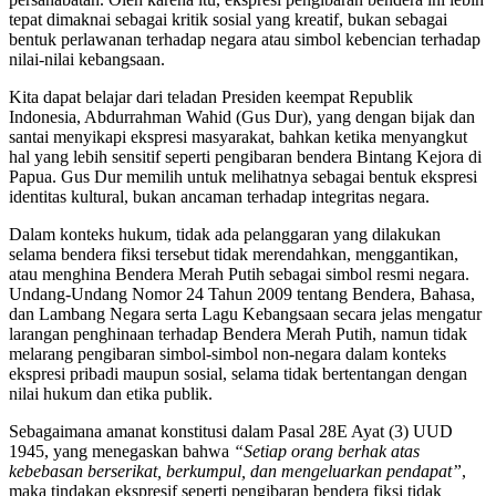
tepat dimaknai sebagai kritik sosial yang kreatif, bukan sebagai
bentuk perlawanan terhadap negara atau simbol kebencian terhadap
nilai-nilai kebangsaan.
Kita dapat belajar dari teladan Presiden keempat Republik
Indonesia, Abdurrahman Wahid (Gus Dur), yang dengan bijak dan
santai menyikapi ekspresi masyarakat, bahkan ketika menyangkut
hal yang lebih sensitif seperti pengibaran bendera Bintang Kejora di
Papua. Gus Dur memilih untuk melihatnya sebagai bentuk ekspresi
identitas kultural, bukan ancaman terhadap integritas negara.
Dalam konteks hukum, tidak ada pelanggaran yang dilakukan
selama bendera fiksi tersebut tidak merendahkan, menggantikan,
atau menghina Bendera Merah Putih sebagai simbol resmi negara.
Undang-Undang Nomor 24 Tahun 2009 tentang Bendera, Bahasa,
dan Lambang Negara serta Lagu Kebangsaan secara jelas mengatur
larangan penghinaan terhadap Bendera Merah Putih, namun tidak
melarang pengibaran simbol-simbol non-negara dalam konteks
ekspresi pribadi maupun sosial, selama tidak bertentangan dengan
nilai hukum dan etika publik.
Sebagaimana amanat konstitusi dalam Pasal 28E Ayat (3) UUD
1945, yang menegaskan bahwa
“Setiap orang berhak atas
kebebasan berserikat, berkumpul, dan mengeluarkan pendapat”
,
maka tindakan ekspresif seperti pengibaran bendera fiksi tidak