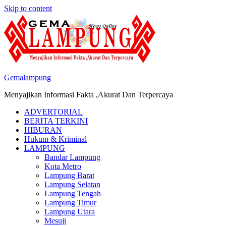
Skip to content
Gemalampung
Menyajikan Informasi Fakta ,Akurat Dan Terpercaya
ADVERTORIAL
BERITA TERKINI
HIBURAN
Hukum & Kriminal
LAMPUNG
Bandar Lampung
Kota Metro
Lampung Barat
Lampung Selatan
Lampung Tengah
Lampung Timur
Lampung Utara
Mesuji