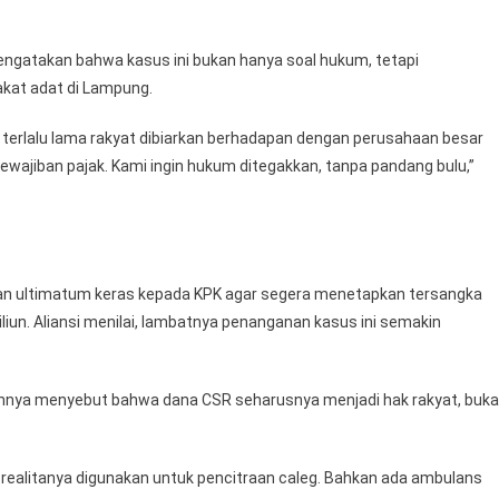
ngatakan bahwa kasus ini bukan hanya soal hukum, tetapi
kat adat di Lampung.
ah terlalu lama rakyat dibiarkan berhadapan dengan perusahaan besar
kewajiban pajak. Kami ingin hukum ditegakkan, tanpa pandang bulu,”
an ultimatum keras kepada KPK agar segera menetapkan tersangka
iliun. Aliansi menilai, lambatnya penanganan kasus ini semakin
annya menyebut bahwa dana CSR seharusnya menjadi hak rakyat, buk
realitanya digunakan untuk pencitraan caleg. Bahkan ada ambulans