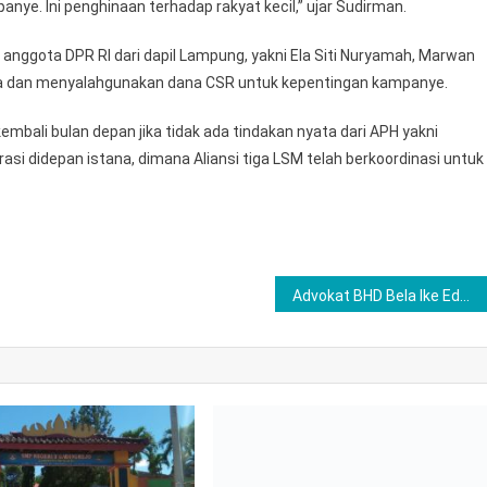
anye. Ini penghinaan terhadap rakyat kecil,” ujar Sudirman.
nggota DPR RI dari dapil Lampung, yakni Ela Siti Nuryamah, Marwan
ima dan menyalahgunakan dana CSR untuk kepentingan kampanye.
ali bulan depan jika tidak ada tindakan nyata dari APH yakni
si didepan istana, dimana Aliansi tiga LSM telah berkoordinasi untuk
Advokat BHD Bela Ike Edwin, Minta Nuryadin dan Darusalam Islah
Wakil Bupati Hadiri Muscab IV Kwarca
Gerakan Pramuka Lamtim