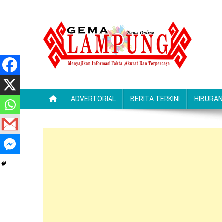
Skip
to
content
Gemalampung
Menyajikan Informasi Fakta ,Akurat Dan Terpercaya
ADVERTORIAL
BERITA TERKINI
HIBURA