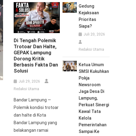
Gedung
Kejaksaan
Prioritas
Siapa?
Juli 20, 2026
Di Tengah Polemik
Trotoar Dan Halte,
Redaksi Utama
GEPAK Lampung
Dorong Kritik
Berbasis Fakta Dan
Ketua Umum
Solusi
SMSI Kukuhkan
Pokja
Juli 29, 2026
Newsroom
Redaksi Utama
Jaga Desa Di
Lampung,
Bandar Lampung —
Perkuat Sinergi
Polemik kondisi trotoar
Kawal Tata
dan halte di Kota
Kelola
Bandar Lampung yang
Pemerintahan
belakangan ramai
Sampai Ke