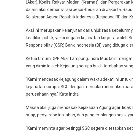
(Akar), Koalisi Rakyat Madani (Kramat), dan Pergerakan 
dalam aksi demonstrasi besar-besaran di Jakarta, Rabu (2
Kejaksaan Agung Republik Indonesia (Kejagung RI) dan K
Aksi ini merupakan kelanjutan dari unjuk rasa sebelumn
keadilan publik, yakni dugaan kejahatan korporasi oleh
Responsibility (CSR) Bank Indonesia (BI) yang diduga dis
Ketua Umum DPP Akar Lampung, Indra Musta’in mengatak
yang diminta oleh Kejagung berupa bukti tambahan yang
“Kami mendesak Kejagung dalam waktu dekat ini untuk m
kejahatan korupsi SGC dengan memulai memeriksa para
perusahaan nya,” Kata Indra.
Massa aksi juga mendesak Kejaksaan Agung agar tidak r
suap, penyerobotan lahan, dan pengemplangan pajak yan
“Kami meminta agar petinggi SGC segera ditetapkan se