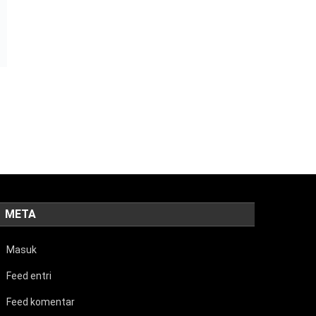
META
Masuk
Feed entri
Feed komentar