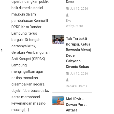
diperbincangkan publik,
Desa
baik di media sosial
Juli 16, 2026
maupun dalam
pembahasan Komisi III
Eko
Wahyuntoro
DPRD Kota Bandar
Lampung, terus
Tak Terbukti
bergulir. Di tengah
Korupsi, Ketua
derasnya kritik,
Bawaslu Mesuji
pa
Gerakan Pembangunan
Deden
Anti Korupsi (GEPAK)
Cahyono
Lampung
Divonis Bebas
mengingatkan agar
Juli 15, 2026
setiap masukan
disampaikan secara
Redaksi Utama
objektif, berbasis data,
serta memahami
MoU Polri-
kewenangan masing-
Dewan Pers :
masing […]
Antara