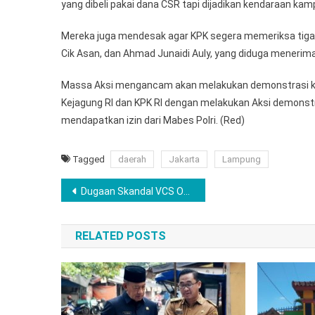
yang dibeli pakai dana CSR tapi dijadikan kendaraan kamp
Mereka juga mendesak agar KPK segera memeriksa tiga a
Cik Asan, dan Ahmad Junaidi Auly, yang diduga mener
Massa Aksi mengancam akan melakukan demonstrasi kemb
Kejagung RI dan KPK RI dengan melakukan Aksi demonstra
mendapatkan izin dari Mabes Polri. (Red)
Tagged
daerah
Jakarta
Lampung
Navigasi
Dugaan Skandal VCS Oknum PNS Akui Keterlibatannya, Inspektorat Bungkam, Polres Pringsewu Terus Dalami
pos
RELATED POSTS