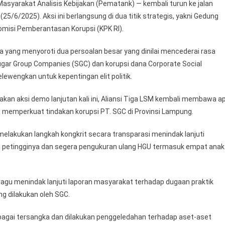
Masyarakat Analisis Kebijakan (Pematank) — kembali turun ke jalan
5/6/2025). Aksi ini berlangsung di dua titik strategis, yakni Gedung
omisi Pemberantasan Korupsi (KPK RI).
ya yang menyoroti dua persoalan besar yang dinilai mencederai rasa
 Sugar Group Companies (SGC) dan korupsi dana Corporate Social
elewengkan untuk kepentingan elit politik.
an aksi demo lanjutan kali ini, Aliansi Tiga LSM kembali membawa a
 memperkuat tindakan korupsi PT. SGC di Provinsi Lampung.
elakukan langkah kongkrit secara transparasi menindak lanjuti
 petingginya dan segera pengukuran ulang HGU termasuk empat anak
agu menindak lanjuti laporan masyarakat terhadap dugaan praktik
g dilakukan oleh SGC.
bagai tersangka dan dilakukan penggeledahan terhadap aset-aset