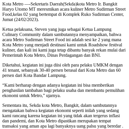
Kota Metro —-Sekretaris Daerah(Sekda)kota Metro Ir. Bangkit
Haryo Utomo MT meresmikan acara kuliner Metro Sudirman Street
Food,kelas 02 yang bertempat di Komplek Ruko Sudirman Center,
Jumat (24/02/2023).
Ketua pelaksana, Steven yang juga sebagai Ketua Lampung
Culinary Community dalam sambutannya menyampaikan, bahwa
acara Metro Sudirman Street Food ini adalah sesi ke 2 yang mana
Kota Metro yang menjadi destinasi kami untuk Roadshow festival
kuliner, dan kali ini kami juga tetap dibantu banyak rekan mulai dari
Pemerintah Kota Metro, Dinas Perdagangan dan BNI.
Diketahui, kegiatan ini juga diisi oleh para pelaku UMKM dengan
41 tenant, sebanyak 30-40 persen berasal dari Kota Metro dan 60
persen dari Kota Bandar Lampung.
“Kami berharap dengan adanya kegiatan ini bisa memberikan
penghasilan tambahan bagi pelaku usaha dan membantu pemulihan
ekonomi untuk Metro,” ujarnya.
Sementara itu, Sekda kota Metro, Bangkit, dalam sambutannya
mengatakan bahwa kegiatan ekonomi seperti inilah yang sedang
kami rancang karena kegiatan ini yang tidak akan tergerus inflasi
dan pandemi, dan Kota Metro dipastikan merupakan tempat
transaksi yang aman apa lagi banyaknya uang palsu yang beredar .