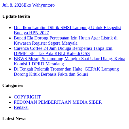
Juli 8, 2026
Eko Wahyuntoro
Update Berita
Dua Ikon Lamtim Dilirik SMSI Lampung Untuk Ekspedisi
Budaya HPN 2027
Bupati Ela Dorong Percepatan Izin Hutan Agar Listrik di
Kawasan Register Segera Menyala
Carenza Coffee 24 Jam Diduga Beroperasi Tanpa Izin,
DPMPTSP : Tak Ada KBLI Kafe di OSS
BBWS Mesuji Sekampung Mangkir Saat Ukur Ulang, Ketua
Komisi 1 DPRD Meradang
Di Tengah Polemik Trotoar dan Halte, GEPAK Lampung
Dorong Kritik Berbasis Fakta dan Solusi
Categories
COPYRIGHT
PEDOMAN PEMBERITAAN MEDIA SIBER
Redaksi
Latest News