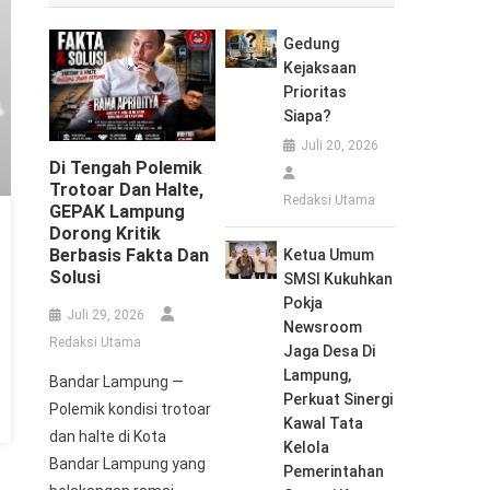
Gedung
Kejaksaan
Prioritas
Siapa?
Juli 20, 2026
Di Tengah Polemik
Trotoar Dan Halte,
Redaksi Utama
GEPAK Lampung
Dorong Kritik
Berbasis Fakta Dan
Ketua Umum
Solusi
SMSI Kukuhkan
Pokja
Juli 29, 2026
Newsroom
Redaksi Utama
Jaga Desa Di
Lampung,
Bandar Lampung —
Perkuat Sinergi
Polemik kondisi trotoar
Kawal Tata
dan halte di Kota
Kelola
Bandar Lampung yang
Pemerintahan