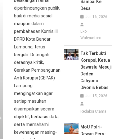
belakangan ramai
Sampai Ke
diperbincangkan publik,
Desa
baik di media sosial
Juli 16, 2026
maupun dalam
pembahasan Komisi III
Eko
Wahyuntoro
DPRD Kota Bandar
Lampung, terus
Tak Terbukti
bergulir. Di tengah
Korupsi, Ketua
derasnya kritik,
Bawaslu Mesuji
Gerakan Pembangunan
Deden
Anti Korupsi (GEPAK)
Cahyono
Lampung
Divonis Bebas
mengingatkan agar
Juli 15, 2026
setiap masukan
disampaikan secara
Redaksi Utama
objektif, berbasis data,
serta memahami
MoU Polri-
kewenangan masing-
Dewan Pers :