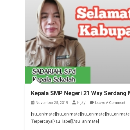
Kepala SMP Negeri 21 Way Serdang 
Fijay
On
November 25, 2019
Leave A Comment
Ke
[su_animate][su_animate][su_animate][su_animate]
S
Terpercaya[/su_label][/su_animate]
Ne
21