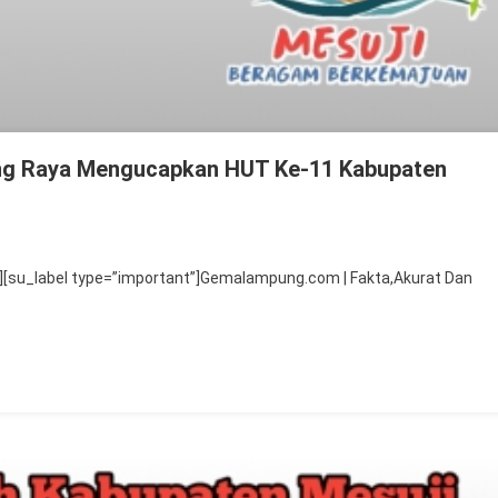
ung Raya Mengucapkan HUT Ke-11 Kabupaten
genap
[su_label type=”important”]Gemalampung.com | Fakta,Akurat Dan
jaran
D
geri
njung
ya
ngucapkan
UT
-