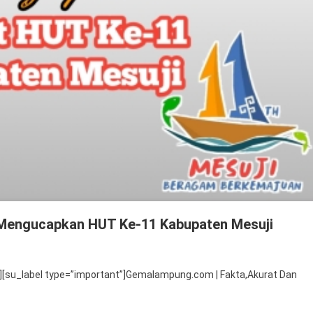
Mengucapkan HUT Ke-11 Kabupaten Mesuji
pala
[su_label type=”important”]Gemalampung.com | Fakta,Akurat Dan
MP
geri