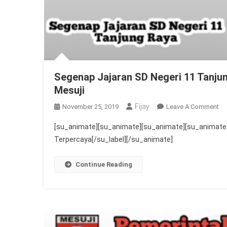
Segenap Jajaran SD Negeri 11 Tanj
Mesuji
Fijay
On
November 25, 2019
Leave A Comment
Se
[su_animate][su_animate][su_animate][su_animate]
Ja
Terpercaya[/su_label][/su_animate]
S
Ne
Continue Reading
11
Ta
Ra
Me
H
Ke