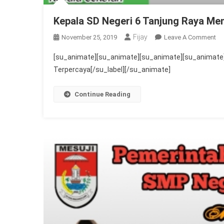
Kepala SD Negeri 6 Tanjung Raya M
Fijay
On
November 25, 2019
Leave A Comment
Ke
[su_animate][su_animate][su_animate][su_animate]
S
Terpercaya[/su_label][/su_animate]
Ne
6
Continue Reading
Ta
Ra
Me
H
Ke
11
Ka
Me