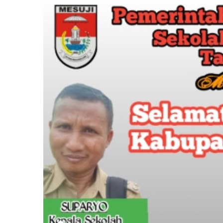
11
Ka
Me