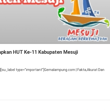
apkan HUT Ke-11 Kabupaten Mesuji
pala
[su_label type=”important”]Gemalampung.com | Fakta,Akurat Dan
MP
geri
suji
ngucapkan
UT
-