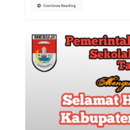
Continue Reading
Wa
Se
Me
H
Ke
11
Ka
Me