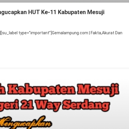
engucapkan HUT Ke-11 Kabupaten Mesuji
pala
[su_label type=”important”]Gemalampung.com | Fakta,Akurat Dan
D
geri
njung
ya
ngucapkan
UT
-
bupaten
suji