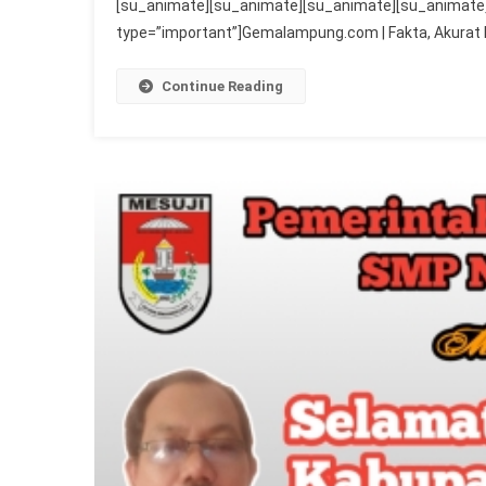
[su_animate][su_animate][su_animate][su_animate]
type=”important”]Gemalampung.com | Fakta, Akurat 
Continue Reading