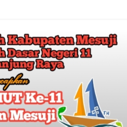
y
rdang
ngucapkan
UT
-
bupaten
suji