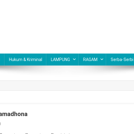
N
Hukum & Kriminal
LAMPUNG
RAGAM
Serba-Serbi
Ramadhona
On
t
Himbauan