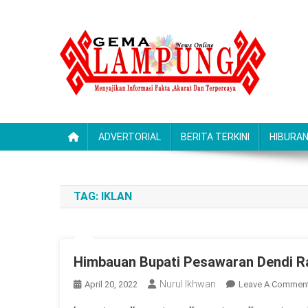
Skip
to
content
Gemalampung
Menyajikan Informasi Fakta ,Akurat Dan Terpercaya
ADVERTORIAL
BERITA TERKINI
HIBURA
TAG:
IKLAN
Himbauan Bupati Pesawaran Dendi 
Nurul Ikhwan
April 20, 2022
Leave A Commen