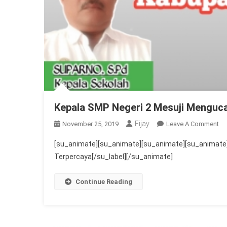
Kepala SMP Negeri 2 Mesuji Menguc
Fijay
On
November 25, 2019
Leave A Comment
Ke
[su_animate][su_animate][su_animate][su_animate]
S
Terpercaya[/su_label][/su_animate]
Ne
2
Continue Reading
Me
Me
H
Ke