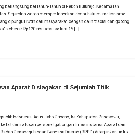
yang berlangsung bertahun-tahun di Pekon Bulurejo, Kecamatan
rotan. Sejumlah warga mempertanyakan dasar hukum, mekanisme
ng dipungut rutin dari masyarakat dengan dalih tradisi dan gotong
sa” sebesar Rp120 ribu atau setara 15 […]
an Aparat Disiagakan di Sejumlah Titik
publik Indonesia, Agus Jabo Priyono, ke Kabupaten Pringsewu,
tat dari ratusan personel gabungan lintas instansi. Aparat dari
gga Badan Penanggulangan Bencana Daerah (BPBD) diterjunkan untuk