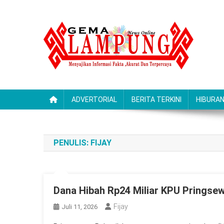
Skip
to
content
Gemalampung
Menyajikan Informasi Fakta ,Akurat Dan Terpercaya
ADVERTORIAL
BERITA TERKINI
HIBURA
PENULIS:
FIJAY
Dana Hibah Rp24 Miliar KPU Pringse
Fijay
Juli 11, 2026