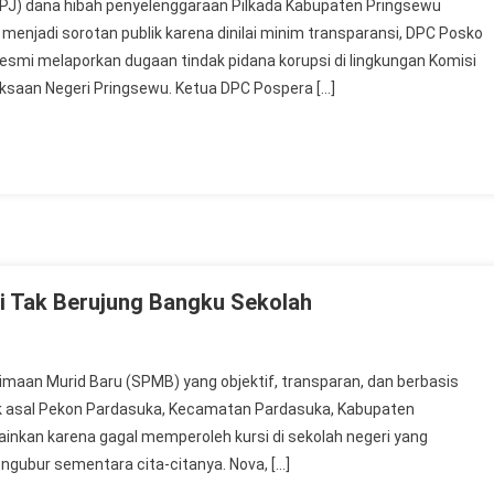
PJ) dana hibah penyelenggaraan Pilkada Kabupaten Pringsewu
h menjadi sorotan publik karena dinilai minim transparansi, DPC Posko
smi melaporkan dugaan tindak pidana korupsi di lingkungan Komisi
saan Negeri Pringsewu. Ketua DPC Pospera […]
i Tak Berujung Bangku Sekolah
imaan Murid Baru (SPMB) yang objektif, transparan, dan berbasis
idik asal Pekon Pardasuka, Kecamatan Pardasuka, Kabupaten
lainkan karena gagal memperoleh kursi di sekolah negeri yang
ngubur sementara cita-citanya. Nova, […]