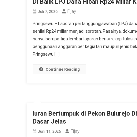
Di Balik LPJ Dana Hibah Rp24 Miliar
Fijay
Juli 7, 2026
Pringsewu – Laporan pertanggungjawaban (LPJ) dan
senilai Rp24 miliar menjadi sorotan. Pasalnya, do
hanya berupa tiga lembar laporan berisi rekapitulasi
penggunaan anggaran per kegiatan maupun jenis be
Pringsewu […]
Continue Reading
Iuran Bertumpuk di Pekon Bulurejo D
Dasar Jelas
Fijay
Juni 11, 2026