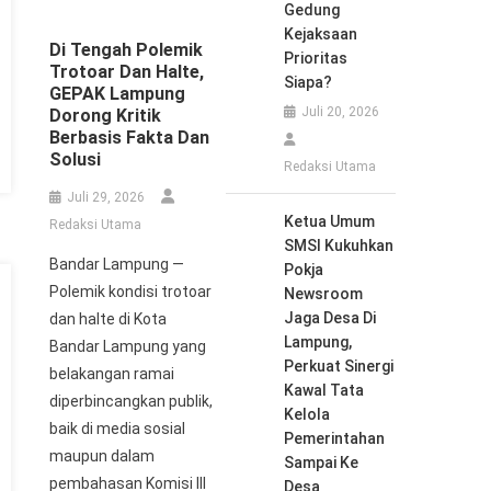
Gedung
Kejaksaan
Di Tengah Polemik
Prioritas
Trotoar Dan Halte,
Siapa?
GEPAK Lampung
Juli 20, 2026
Dorong Kritik
Berbasis Fakta Dan
Solusi
Redaksi Utama
Juli 29, 2026
Ketua Umum
Redaksi Utama
SMSI Kukuhkan
Bandar Lampung —
Pokja
Polemik kondisi trotoar
Newsroom
Jaga Desa Di
dan halte di Kota
Lampung,
Bandar Lampung yang
Perkuat Sinergi
belakangan ramai
Kawal Tata
diperbincangkan publik,
Kelola
baik di media sosial
Pemerintahan
maupun dalam
Sampai Ke
pembahasan Komisi III
Desa