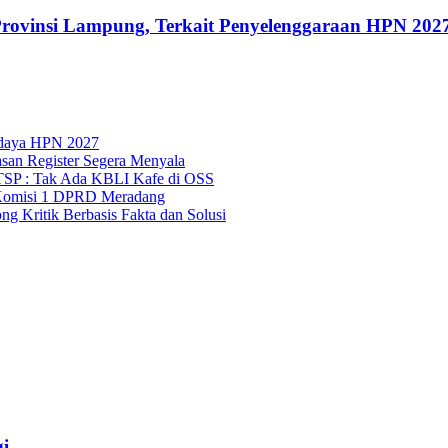
rovinsi Lampung, Terkait Penyelenggaraan HPN 202
udaya HPN 2027
asan Register Segera Menyala
TSP : Tak Ada KBLI Kafe di OSS
Komisi 1 DPRD Meradang
 Kritik Berbasis Fakta dan Solusi
i