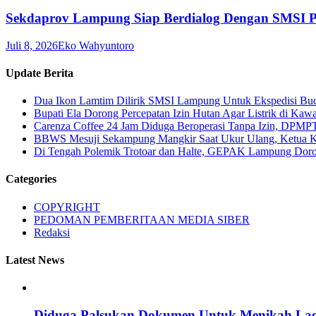
Sekdaprov Lampung Siap Berdialog Dengan SMSI P
Juli 8, 2026
Eko Wahyuntoro
Update Berita
Dua Ikon Lamtim Dilirik SMSI Lampung Untuk Ekspedisi B
Bupati Ela Dorong Percepatan Izin Hutan Agar Listrik di Kaw
Carenza Coffee 24 Jam Diduga Beroperasi Tanpa Izin, DPMP
BBWS Mesuji Sekampung Mangkir Saat Ukur Ulang, Ketua 
Di Tengah Polemik Trotoar dan Halte, GEPAK Lampung Dorong
Categories
COPYRIGHT
PEDOMAN PEMBERITAAN MEDIA SIBER
Redaksi
Latest News
Diduga Palsukan Dokumen Untuk Menikah Lag