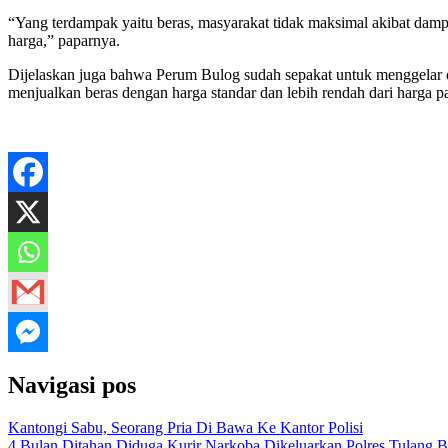
“Yang terdampak yaitu beras, masyarakat tidak maksimal akibat dam
harga,” paparnya.
Dijelaskan juga bahwa Perum Bulog sudah sepakat untuk menggelar 
menjualkan beras dengan harga standar dan lebih rendah dari harga p
Navigasi pos
Kantongi Sabu, Seorang Pria Di Bawa Ke Kantor Polisi
4 Bulan Ditahan Diduga Kurir Narkoba Dikeluarkan Polres Tulang