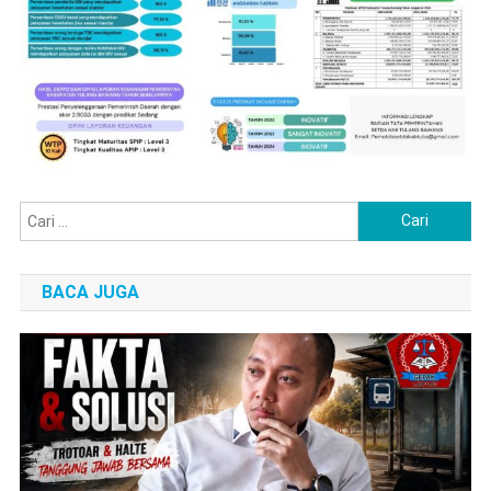
Di Tengah Polemik Trotoar Dan Halte, GEPAK
Lampung Dorong Kritik Berbasis Fakta Dan Solusi
Juli 29, 2026
Redaksi Utama
Bandar Lampung — Polemik kondisi trotoar dan halte di Kota
Bandar Lampung yang belakangan ramai diperbincangkan publik,
baik di media sosial maupun dalam pembahasan Komisi III DPRD
Kota Bandar Lampung, terus bergulir. Di tengah derasnya kritik,