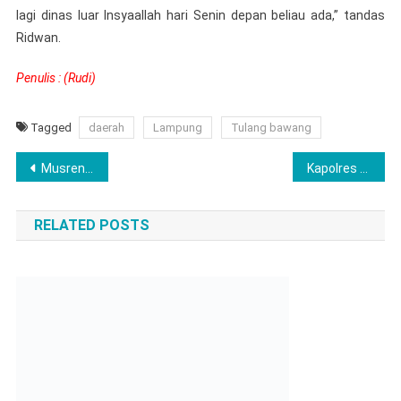
lagi dinas luar Insyaallah hari Senin depan beliau ada,” tandas
Ridwan.
Penulis : (Rudi)
Tagged
daerah
Lampung
Tulang bawang
Navigasi
Musrenbang RKPD Tahun 2023, Pemkab Way kanan Fokus Pada Pemberdayaan Masyarakat
Kapolres Tanggamus Pimpin Sertijab Kasat Reskrim dan Kapolsek Cukuh Balak
pos
RELATED POSTS
Resmi Naik Pangkat 23 Sipir Rutan Kelas II.B Tulang Bawang
April 20, 2022
Fijay