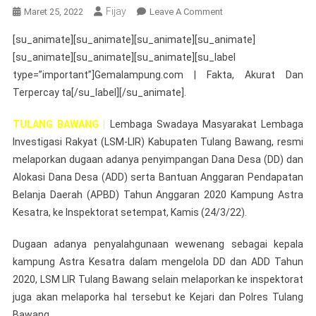
Fijay
On
Maret 25, 2022
Leave A Comment
LSM
[su_animate][su_animate][su_animate][su_animate]
LIR
[su_animate][su_animate][su_animate][su_label
Tulang
type=”important”]Gemalampung.com | Fakta, Akurat Dan
Bawang
Terpercay ta[/su_label][/su_animate].
Resmi
Laporkan
TULANG BAWANG |
Lembaga Swadaya Masyarakat Lembaga
Dugaan
Penyimpangan
Investigasi Rakyat (LSM-LIR) Kabupaten Tulang Bawang, resmi
DD
melaporkan dugaan adanya penyimpangan Dana Desa (DD) dan
Dan
Alokasi Dana Desa (ADD) serta Bantuan Anggaran Pendapatan
ADD
Belanja Daerah (APBD) Tahun Anggaran 2020 Kampung Astra
Tahun
Kesatra, ke Inspektorat setempat, Kamis (24/3/22).
2020
Ke
Dugaan adanya penyalahgunaan wewenang sebagai kepala
Inspektorat
kampung Astra Kesatra dalam mengelola DD dan ADD Tahun
2020, LSM LIR Tulang Bawang selain melaporkan ke inspektorat
juga akan melaporka hal tersebut ke Kejari dan Polres Tulang
Bawang.