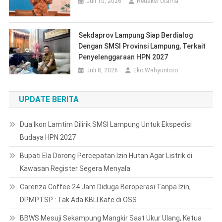
Kawasan Register Segera Menyala
Carenza Coffee 24 Jam Diduga Beroperasi Tanpa Izin,
DPMPTSP : Tak Ada KBLI Kafe di OSS
BBWS Mesuji Sekampung Mangkir Saat Ukur Ulang, Ketua
Komisi 1 DPRD Meradang
Di Tengah Polemik Trotoar dan Halte, GEPAK Lampung
Dorong Kritik Berbasis Fakta dan Solusi
CATEGORIES
COPYRIGHT
PEDOMAN PEMBERITAAN MEDIA SIBER