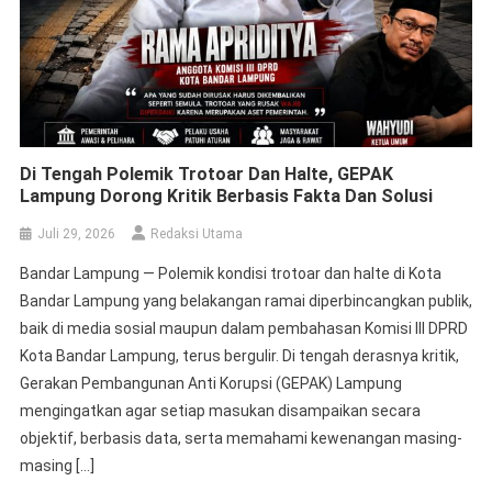
Gerakan Pembangunan Anti Korupsi (GEPAK) Lampung
mengingatkan agar setiap masukan disampaikan secara
objektif, berbasis data, serta memahami kewenangan masing-
masing […]
Gedung Kejaksaan Prioritas Siapa?
Juli 20, 2026
Redaksi Utama
Ketua Umum SMSI Kukuhkan Pokja
Newsroom Jaga Desa Di Lampung,
Perkuat Sinergi Kawal Tata Kelola
Pemerintahan Sampai Ke Desa
Juli 16, 2026
Eko Wahyuntoro
Tak Terbukti Korupsi, Ketua Bawaslu
Mesuji Deden Cahyono Divonis Bebas