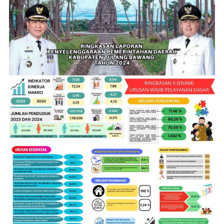
Cari
untuk:
BACA JUGA