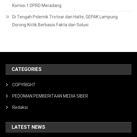
Redaksi
LATEST NEWS
Diduga Palsukan Dokumen Untuk
Menikah Lagi
Juli 20, 2019
Fijay
Dua Ikon Lamtim Dilirik SMSI
Lampung Untuk Ekspedisi Budaya
HPN 2027
Agustus 6, 2026
Eko Wahyuntoro
Bupati Ela Dorong Percepatan Izin
Hutan Agar Listrik Di Kawasan
Register Segera Menyala
Agustus 4, 2026
Eko Wahyuntoro