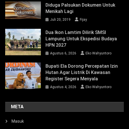
META
Masuk
Feed entri
Feed komentar
WordPress.org
|
Theme: News Portal by
Mystery Themes
.