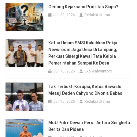
Juli 15, 2026
Redaksi Utama
MoU Polri-Dewan Pers : Antara Sengketa
Berita Dan Pidana
Juli 10, 2026
Redaksi Utama
Sekdaprov Lampung Siap Berdialog
Dengan SMSI Provinsi Lampung, Terkait
Penyelenggaraan HPN 2027
Juli 8, 2026
Eko Wahyuntoro
UPDATE BERITA
Dua Ikon Lamtim Dilirik SMSI Lampung Untuk Ekspedisi
Budaya HPN 2027
Bupati Ela Dorong Percepatan Izin Hutan Agar Listrik di