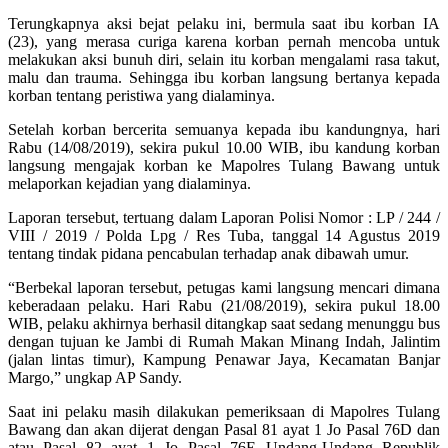
Terungkapnya aksi bejat pelaku ini, bermula saat ibu korban IA
(23), yang merasa curiga karena korban pernah mencoba untuk
melakukan aksi bunuh diri, selain itu korban mengalami rasa takut,
malu dan trauma. Sehingga ibu korban langsung bertanya kepada
korban tentang peristiwa yang dialaminya.
Setelah korban bercerita semuanya kepada ibu kandungnya, hari
Rabu (14/08/2019), sekira pukul 10.00 WIB, ibu kandung korban
langsung mengajak korban ke Mapolres Tulang Bawang untuk
melaporkan kejadian yang dialaminya.
Laporan tersebut, tertuang dalam Laporan Polisi Nomor : LP / 244 /
VIII / 2019 / Polda Lpg / Res Tuba, tanggal 14 Agustus 2019
tentang tindak pidana pencabulan terhadap anak dibawah umur.
“Berbekal laporan tersebut, petugas kami langsung mencari dimana
keberadaan pelaku. Hari Rabu (21/08/2019), sekira pukul 18.00
WIB, pelaku akhirnya berhasil ditangkap saat sedang menunggu bus
dengan tujuan ke Jambi di Rumah Makan Minang Indah, Jalintim
(jalan lintas timur), Kampung Penawar Jaya, Kecamatan Banjar
Margo,” ungkap AP Sandy.
Saat ini pelaku masih dilakukan pemeriksaan di Mapolres Tulang
Bawang dan akan dijerat dengan Pasal 81 ayat 1 Jo Pasal 76D dan
atau Pasal 82 ayat 1 Jo Pasal 76E Undang-Undang Republik