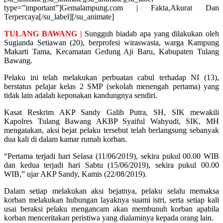
type=”important”]Gemalampung.com | Fakta,Akurat Dan
Terpercaya[/su_label][/su_animate]
TULANG BAWANG |
Sungguh biadab apa yang dilakukan oleh
Sugianda Setiawan (20), berprofesi wiraswasta, warga Kampung
Makarti Tama, Kecamatan Gedung Aji Baru, Kabupaten Tulang
Bawang.
Pelaku ini telah melakukan perbuatan cabul terhadap NI (13),
berstatus pelajar kelas 2 SMP (sekolah menengah pertama) yang
tidak lain adalah keponakan kandungnya sendiri.
Kasat Reskrim AKP Sandy Galih Putra, SH, SIK mewakili
Kapolres Tulang Bawang AKBP Syaiful Wahyudi, SIK, MH
mengatakan, aksi bejat pelaku tersebut telah berlangsung sebanyak
dua kali di dalam kamar rumah korban.
“Pertama terjadi hari Selasa (11/06/2019), sekira pukul 00.00 WIB
dan kedua terjadi hari Sabtu (15/06/2019), sekira pukul 00.00
WIB,” ujar AKP Sandy, Kamis (22/08/2019).
Dalam setiap melakukan aksi bejatnya, pelaku selalu memaksa
korban melakukan hubungan layaknya suami istri, serta setiap kali
usai beraksi pelaku mengancam akan membunuh korban apabila
korban menceritakan peristiwa yang dialaminya kepada orang lain.