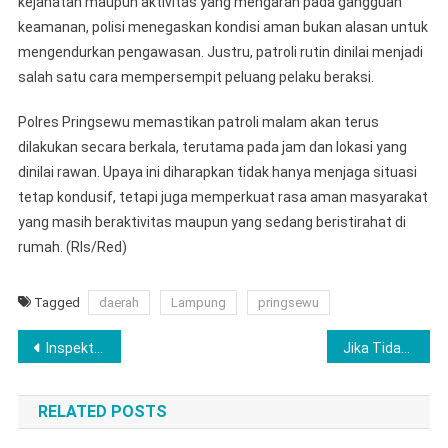
kejahatan maupun aktivitas yang mengarah pada gangguan
keamanan, polisi menegaskan kondisi aman bukan alasan untuk
mengendurkan pengawasan. Justru, patroli rutin dinilai menjadi
salah satu cara mempersempit peluang pelaku beraksi.
Polres Pringsewu memastikan patroli malam akan terus
dilakukan secara berkala, terutama pada jam dan lokasi yang
dinilai rawan. Upaya ini diharapkan tidak hanya menjaga situasi
tetap kondusif, tetapi juga memperkuat rasa aman masyarakat
yang masih beraktivitas maupun yang sedang beristirahat di
rumah. (Rls/Red)
Tagged
daerah
Lampung
pringsewu
Navigasi
Inspektorat Pringsewu Turun Tangan, Dugaan Iuran di Bulurejo Masuk Tahap Telaah
Jika Tidak Ada Perdes, Iuran Desa Bukan Lagi Tradisi, Tapi Persoalan Tata Kelola
pos
RELATED POSTS