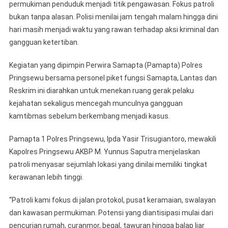
permukiman penduduk menjadi titik pengawasan. Fokus patroli
bukan tanpa alasan. Polisi menilai jam tengah malam hingga dini
hari masih menjadi waktu yang rawan terhadap aksi kriminal dan
gangguan ketertiban.
Kegiatan yang dipimpin Perwira Samapta (Pamapta) Polres
Pringsewu bersama personel piket fungsi Samapta, Lantas dan
Reskrim ini diarahkan untuk menekan ruang gerak pelaku
kejahatan sekaligus mencegah munculnya gangguan
kamtibmas sebelum berkembang menjadi kasus.
Pamapta 1 Polres Pringsewu, Ipda Yasir Trisugiantoro, mewakili
Kapolres Pringsewu AKBP M. Yunnus Saputra menjelaskan
patroli menyasar sejumlah lokasi yang dinilai memiliki tingkat
kerawanan lebih tinggi.
“Patroli kami fokus di jalan protokol, pusat keramaian, swalayan
dan kawasan permukiman. Potensi yang diantisipasi mulai dari
pencurian rumah, curanmor, begal, tawuran hingga balap liar